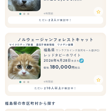
4時間前
2人
ただいま
が検討中！
ノルウェージャンフォレストキャット
マイクロチップ装着
遺伝子検査情報
ワクチン接種
福島県
ワンラブカインズ白河モール店(FC)
レッドタビーホワイト
2026年4月28日
生まれ
もっと見る
180,000
円
価格:
税込
4時間前
10人以上
ただいま
が検討中！
福島県の市区町村から探す