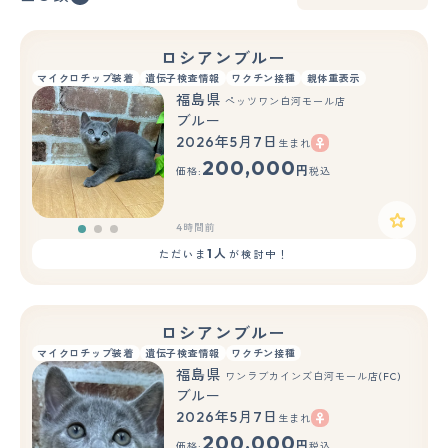
ロシアンブルー
マイクロチップ装着
遺伝子検査情報
ワクチン接種
親体重表示
福島県
ペッツワン白河モール店
ブルー
2026年5月7日
生まれ
もっと見る
200,000
円
価格:
税込
4時間前
1人
ただいま
が検討中！
ロシアンブルー
マイクロチップ装着
遺伝子検査情報
ワクチン接種
福島県
ワンラブカインズ白河モール店(FC)
ブルー
2026年5月7日
生まれ
もっと見る
200,000
円
価格:
税込