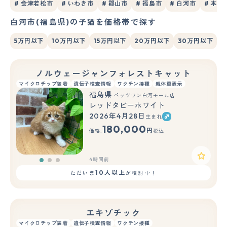
# 会津若松市
# いわき市
# 郡山市
# 福島市
# 白河市
# 本宮
白河市(福島県)の子猫を価格帯で探す
5万円以下
10万円以下
15万円以下
20万円以下
30万円以下
ノルウェージャンフォレストキャット
マイクロチップ装着
遺伝子検査情報
ワクチン接種
親体重表示
福島県
ペッツワン白河モール店
レッドタビーホワイト
2026年4月28日
生まれ
もっと見る
180,000
円
価格:
税込
4時間前
10人以上
ただいま
が検討中！
エキゾチック
マイクロチップ装着
遺伝子検査情報
ワクチン接種