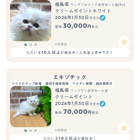
福島県
ワンラブカインズ白河モール店(FC)
クリームポイントホワイト
2026年1月30日
生まれ
もっと見る
30,000
円
価格:
税込
4時間前
10人以上
ただいま
が検討中！人気急上昇中です！
エキゾチック
マイクロチップ装着
遺伝子検査情報
ワクチン接種
親体重表示
福島県
ペッツワン白河モール店
クリームポイント
2026年1月30日
生まれ
もっと見る
70,000
円
価格:
税込
4時間前
10人以上
ただいま
が検討中！