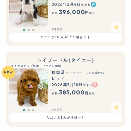
2026年5月4日
生まれ
もっと見る
396,000
円
価格:
税込
3時間前
10人以上
ただいま
が検討中！
トイプードル(タイニー)
マイクロチップ装着
ワクチン接種
福岡県
NEW
ペッツファースト筑紫野店
レッド
2026年5月18日
生まれ
もっと見る
385,000
円
価格:
税込
2時間前
1人
ただいま
が検討中！