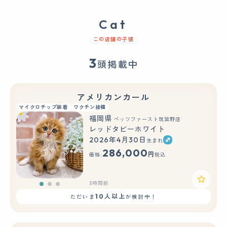
Cat
この店舗の子猫
3
頭掲載中
アメリカンカール
マイクロチップ装着
ワクチン接種
福岡県
ペッツファースト筑紫野店
レッドタビーホワイト
2026年4月30日
生まれ
もっと見る
286,000
円
価格:
税込
3時間前
10人以上
ただいま
が検討中！