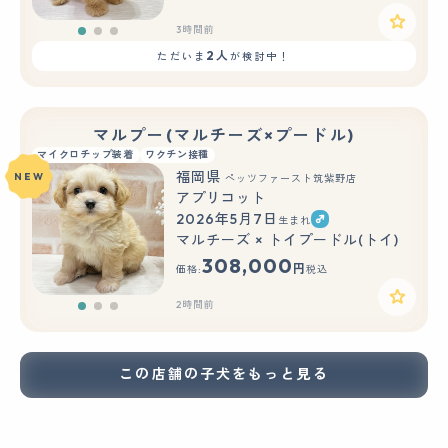
3時間前
2人
ただいま
が検討中！
マルプー(マルチーズ×プードル)
マイクロチップ装着
ワクチン接種
福岡県
NEW
ペッツファースト筑紫野店
アプリコット
2026年5月7日
生まれ
もっと見る
マルチーズ × トイプードル(トイ)
308,000
円
価格:
税込
2時間前
この店舗の子犬をもっと見る