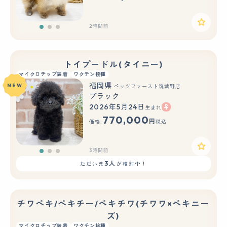
2時間前
トイプードル(タイニー)
マイクロチップ装着
ワクチン接種
福岡県
NEW
ペッツファースト筑紫野店
ブラック
2026年5月24日
生まれ
もっと見る
770,000
円
価格:
税込
3時間前
3人
ただいま
が検討中！
チワペキ/ペキチー/ペキチワ(チワワ×ペキニー
ズ)
マイクロチップ装着
ワクチン接種