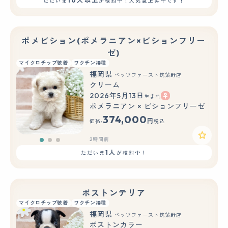
10人以上
ただいま
が検討中！人気急上昇中です！
ポメビション(ポメラニアン×ビションフリー
ゼ)
マイクロチップ装着
ワクチン接種
福岡県
ペッツファースト筑紫野店
クリーム
2026年5月13日
生まれ
もっと見る
ポメラニアン × ビションフリーゼ
374,000
円
価格:
税込
2時間前
1人
ただいま
が検討中！
ボストンテリア
マイクロチップ装着
ワクチン接種
福岡県
ペッツファースト筑紫野店
ボストンカラー