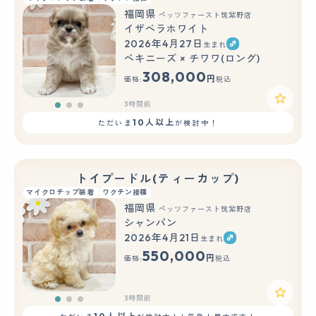
福岡県
ペッツファースト筑紫野店
イザベラホワイト
2026年4月27日
生まれ
もっと見る
ペキニーズ × チワワ(ロング)
308,000
円
価格:
税込
3時間前
10人以上
ただいま
が検討中！
トイプードル(ティーカップ)
マイクロチップ装着
ワクチン接種
福岡県
ペッツファースト筑紫野店
シャンパン
2026年4月21日
生まれ
もっと見る
550,000
円
価格:
税込
3時間前