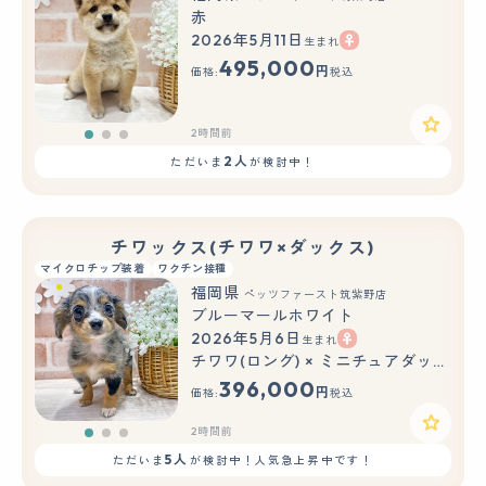
赤
2026年5月11日
生まれ
もっと見る
495,000
円
価格:
税込
2時間前
2人
ただいま
が検討中！
チワックス(チワワ×ダックス)
マイクロチップ装着
ワクチン接種
福岡県
ペッツファースト筑紫野店
ブルーマールホワイト
2026年5月6日
生まれ
もっと見る
チワワ(ロング) × ミニチュアダックスフンド(ロング)
396,000
円
価格:
税込
2時間前
5人
ただいま
が検討中！人気急上昇中です！