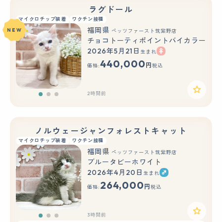
ラグドール
マイクロチップ装着
ワクチン接種
福岡県
NEW
ペッツファースト筑紫野店
チョコトーティポイントバイカラー
2026年5月21日
生まれ
もっと見る
440,000
円
価格:
税込
2時間前
ノルウェージャンフォレストキャット
マイクロチップ装着
ワクチン接種
福岡県
ペッツファースト筑紫野店
ブルータビーホワイト
2026年4月20日
生まれ
もっと見る
264,000
円
価格:
税込
3時間前