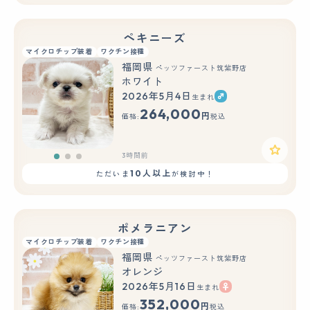
ペキニーズ
マイクロチップ装着
ワクチン接種
福岡県
ペッツファースト筑紫野店
ホワイト
2026年5月4日
生まれ
もっと見る
264,000
円
価格:
税込
3時間前
10人以上
ただいま
が検討中！
ポメラニアン
マイクロチップ装着
ワクチン接種
福岡県
ペッツファースト筑紫野店
オレンジ
2026年5月16日
生まれ
もっと見る
352,000
円
価格:
税込