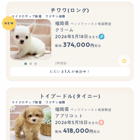
チワワ(ロング)
マイクロチップ装着
ワクチン接種
福岡県
NEW
ペッツファースト筑紫野店
クリーム
2026年5月18日
生まれ
もっと見る
374,000
円
価格:
税込
2時間前
1人
ただいま
が検討中！
トイプードル(タイニー)
マイクロチップ装着
ワクチン接種
福岡県
ペッツファースト筑紫野店
アプリコット
2026年5月15日
生まれ
もっと見る
418,000
円
価格:
税込