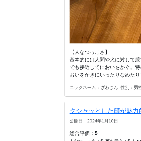
【人なつっこさ】
基本的には人間や犬に対して臆
でも接近してにおいをかぐ。特
おいをかぎにいったりなめたり
ニックネーム：
ざわ
さん
性別：
男
クシャッとした顔が魅力
公開日：2024年1月10日
総合評価：
5
人なつっこさ：
5
落ち着き：
5
し