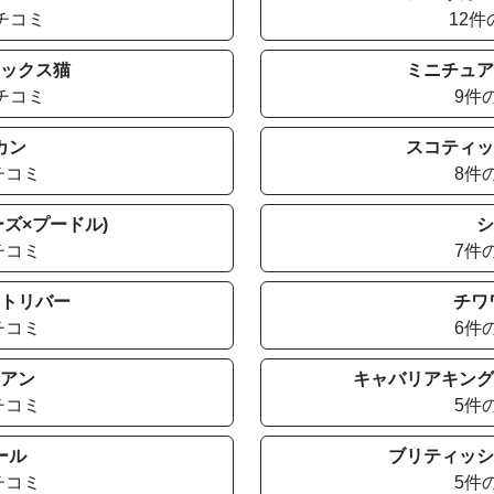
チコミ
12
ックス猫
ミニチュア
チコミ
9件
カン
スコティッ
チコミ
8件
ズ×プードル)
シ
チコミ
7件
トリバー
チワ
チコミ
6件
アン
キャバリアキング
チコミ
5件
ール
ブリティッシ
チコミ
5件