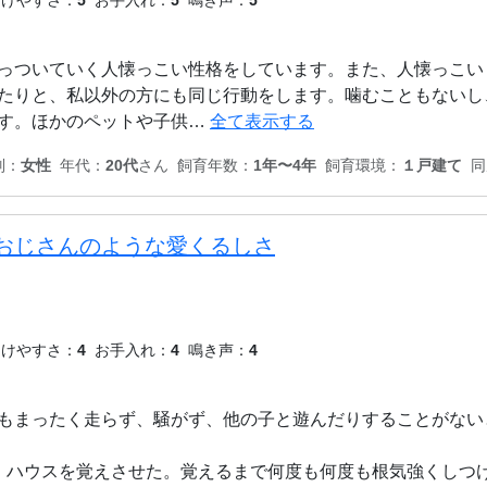
っついていく人懐っこい性格をしています。また、人懐っこい
たりと、私以外の方にも同じ行動をします。噛むこともないし
す。ほかのペットや子供…
全て表示する
別：
女性
年代：
20代
さん
飼育年数：
1年〜4年
飼育環境：
１戸建て
同
おじさんのような愛くるしさ
つけやすさ：
4
お手入れ：
4
鳴き声：
4
もまったく走らず、騒がず、他の子と遊んだりすることがない
、ハウスを覚えさせた。覚えるまで何度も何度も根気強くしつ