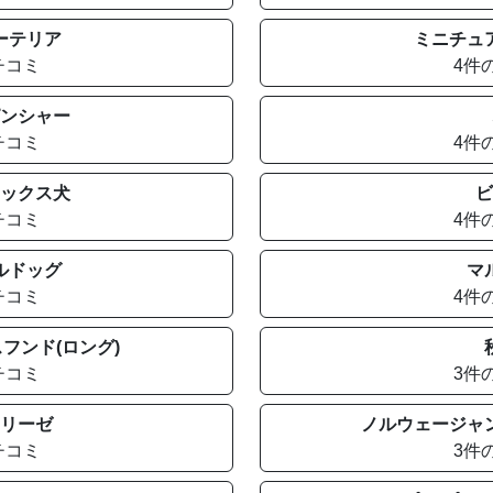
ーテリア
ミニチュ
チコミ
4件
ンシャー
チコミ
4件
ックス犬
ビ
チコミ
4件
ルドッグ
マ
チコミ
4件
フンド(ロング)
チコミ
3件
リーゼ
ノルウェージャ
チコミ
3件