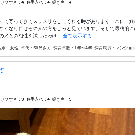
つけやすさ：
4
お手入れ：
4
鳴き声：
4
って寄ってきてスリスリをしてくれる時があります。常に一緒
なくなり目はその人の方をじっと見ています。そして最終的に
の犬との相性を試したわけ…
全て表示する
性別：
女性
年代：
50代
さん
飼育年数：
1年〜4年
飼育環境：
マンショ
族
つけやすさ：
3
お手入れ：
4
鳴き声：
3