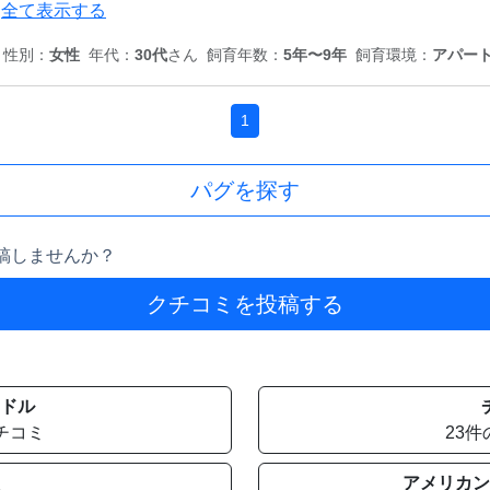
全て表示する
性別：
女性
年代：
30代
さん
飼育年数：
5年〜9年
飼育環境：
アパー
1
パグを探す
稿しませんか？
クチコミを投稿する
ドル
チコミ
23
アメリカン