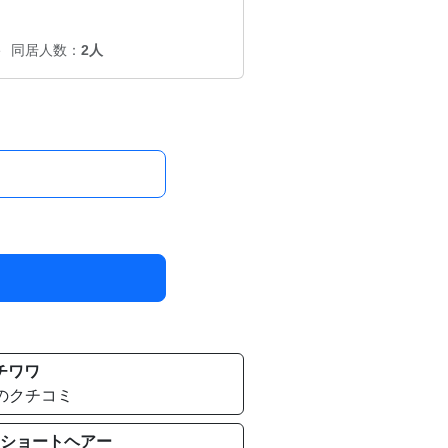
ト
同居人数：
2人
チワワ
件のクチコミ
ショートヘアー