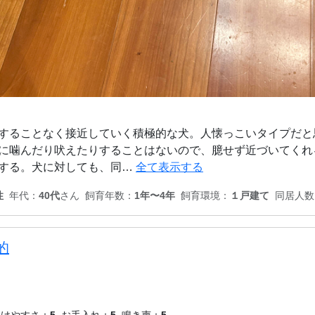
することなく接近していく積極的な犬。人懐っこいタイプだと
に噛んだり吠えたりすることはないので、臆せず近づいてくれ
する。犬に対しても、同…
全て表示する
性
年代：
40代
さん
飼育年数：
1年〜4年
飼育環境：
１戸建て
同居人数
的
つけやすさ：
5
お手入れ：
5
鳴き声：
5