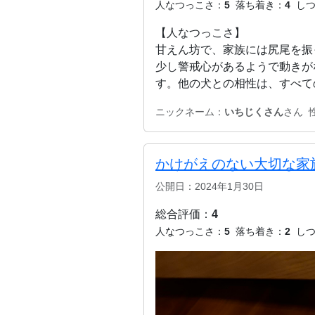
人なつっこさ：
5
落ち着き：
4
し
【人なつっこさ】
甘えん坊で、家族には尻尾を振
少し警戒心があるようで動きが
す。他の犬との相性は、すべて
ニックネーム：
いちじくさん
さん
かけがえのない大切な家
公開日：2024年1月30日
総合評価：
4
人なつっこさ：
5
落ち着き：
2
し