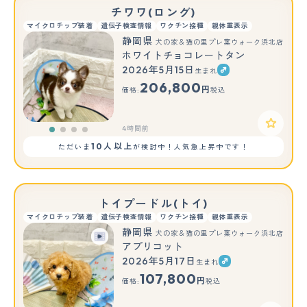
チワワ(ロング)
マイクロチップ装着
遺伝子検査情報
ワクチン接種
親体重表示
静岡県
犬の家＆猫の里プレ葉ウォーク浜北店
ホワイトチョコレートタン
2026年5月15日
生まれ
206,800
円
価格:
税込
4時間前
10人以上
ただいま
が検討中！人気急上昇中です！
トイプードル(トイ)
マイクロチップ装着
遺伝子検査情報
ワクチン接種
親体重表示
静岡県
犬の家＆猫の里プレ葉ウォーク浜北店
アプリコット
2026年5月17日
生まれ
107,800
円
価格:
税込