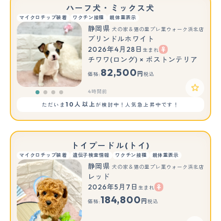
ハーフ犬・ミックス犬
マイクロチップ装着
ワクチン接種
親体重表示
静岡県
犬の家＆猫の里プレ葉ウォーク浜北店
ブリンドルホワイト
2026年4月28日
生まれ
チワワ(ロング) × ボストンテリア
82,500
円
価格:
税込
4時間前
10人以上
ただいま
が検討中！人気急上昇中です！
トイプードル(トイ)
マイクロチップ装着
遺伝子検査情報
ワクチン接種
親体重表示
静岡県
犬の家＆猫の里プレ葉ウォーク浜北店
レッド
2026年5月7日
生まれ
184,800
円
価格:
税込