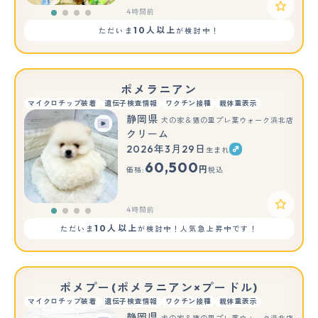
4時間前
10人以上
ただいま
が検討中！
ポメラニアン
マイクロチップ装着
遺伝子検査情報
ワクチン接種
親体重表示
静岡県
犬の家＆猫の里プレ葉ウォーク浜北店
クリーム
2026年3月29日
生まれ
60,500
円
価格:
税込
4時間前
10人以上
ただいま
が検討中！人気急上昇中です！
ポメプー(ポメラニアン×プードル)
マイクロチップ装着
遺伝子検査情報
ワクチン接種
親体重表示
静岡県