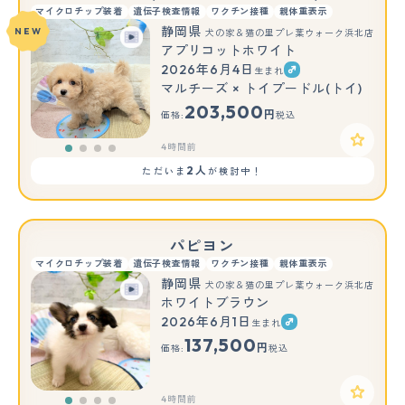
マイクロチップ装着
遺伝子検査情報
ワクチン接種
親体重表示
静岡県
NEW
犬の家＆猫の里プレ葉ウォーク浜北店
アプリコットホワイト
2026年6月4日
生まれ
マルチーズ × トイプードル(トイ)
203,500
円
価格:
税込
4時間前
2人
ただいま
が検討中！
パピヨン
マイクロチップ装着
遺伝子検査情報
ワクチン接種
親体重表示
静岡県
犬の家＆猫の里プレ葉ウォーク浜北店
ホワイトブラウン
2026年6月1日
生まれ
137,500
円
価格:
税込
4時間前