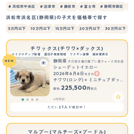
# 浜松市中央区
# 沼津市
# 藤枝市
# 富士市
# 静岡市葵区
#
浜松市浜名区(静岡県)の子犬を価格帯で探す
5万円以下
10万円以下
15万円以下
20万円以下
30万円以下
チワックス(チワワ×ダックス)
マイクロチップ装着
遺伝子検査情報
ワクチン接種
親体重表示
静岡県
NEW
犬の家＆猫の里プレ葉ウォーク浜北店
シェーデットイエロー
2026年6月6日
生まれ
チワワ(ロング) × ミニチュアダックスフンド(ロング)
225,500
円
価格:
税込
4時間前
1人
ただいま
が検討中！
マルプー(マルチーズ×プードル)