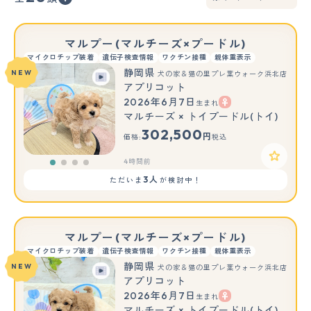
マルプー(マルチーズ×プードル)
マイクロチップ装着
遺伝子検査情報
ワクチン接種
親体重表示
静岡県
NEW
犬の家＆猫の里プレ葉ウォーク浜北店
アプリコット
2026年6月7日
生まれ
マルチーズ × トイプードル(トイ)
302,500
円
価格:
税込
4時間前
3人
ただいま
が検討中！
マルプー(マルチーズ×プードル)
マイクロチップ装着
遺伝子検査情報
ワクチン接種
親体重表示
静岡県
NEW
犬の家＆猫の里プレ葉ウォーク浜北店
アプリコット
2026年6月7日
生まれ
マルチーズ × トイプードル(トイ)