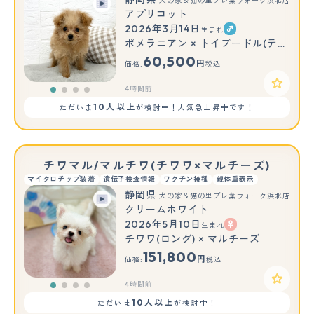
犬の家＆猫の里プレ葉ウォーク浜北店
アプリコット
2026年3月14日
生まれ
ポメラニアン × トイプードル(ティーカップ)
60,500
円
価格:
税込
4時間前
10人以上
ただいま
が検討中！人気急上昇中です！
チワマル/マルチワ(チワワ×マルチーズ)
マイクロチップ装着
遺伝子検査情報
ワクチン接種
親体重表示
静岡県
犬の家＆猫の里プレ葉ウォーク浜北店
クリームホワイト
2026年5月10日
生まれ
チワワ(ロング) × マルチーズ
151,800
円
価格:
税込
4時間前
10人以上
ただいま
が検討中！