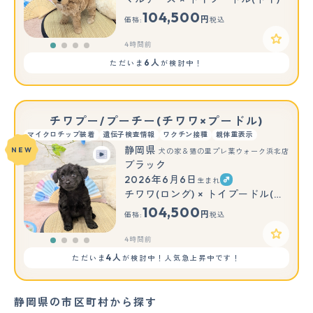
104,500
円
価格:
税込
4時間前
6人
ただいま
が検討中！
チワプー/プーチー(チワワ×プードル)
マイクロチップ装着
遺伝子検査情報
ワクチン接種
親体重表示
静岡県
NEW
犬の家＆猫の里プレ葉ウォーク浜北店
ブラック
2026年6月6日
生まれ
チワワ(ロング) × トイプードル(トイ)
104,500
円
価格:
税込
4時間前
4人
ただいま
が検討中！人気急上昇中です！
静岡県の市区町村から探す