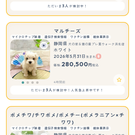
3人
ただいま
が検討中！
マルチーズ
マイクロチップ装着
遺伝子検査情報
ワクチン接種
親体重表示
静岡県
犬の家＆猫の里プレ葉ウォーク浜北店
ホワイト
2026年5月31日
生まれ
280,500
円
価格:
税込
4時間前
3人
ただいま
が検討中！人気急上昇中です！
ポメチワ/チワポメ/ポメチー(ポメラニアン×チ
ワワ)
マイクロチップ装着
遺伝子検査情報
ワクチン接種
親体重表示
静岡県