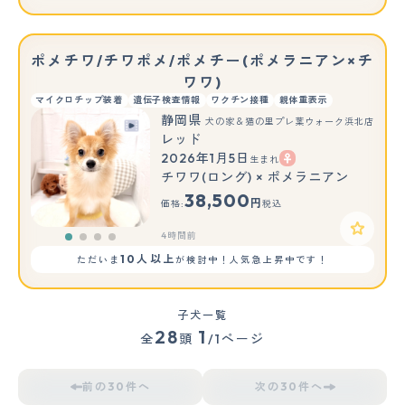
ポメチワ/チワポメ/ポメチー(ポメラニアン×チ
ワワ)
マイクロチップ装着
遺伝子検査情報
ワクチン接種
親体重表示
静岡県
犬の家＆猫の里プレ葉ウォーク浜北店
レッド
2026年1月5日
生まれ
チワワ(ロング) × ポメラニアン
38,500
円
価格:
税込
4時間前
10人以上
ただいま
が検討中！人気急上昇中です！
子犬一覧
28
1
全
頭
/1ページ
前の30件へ
次の30件へ