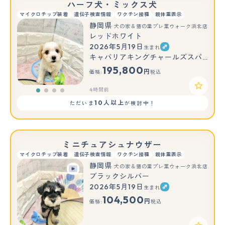
ハーフ犬・ミックス犬
マイクロチップ装着
遺伝子検査情報
ワクチン接種
親体重表示
静岡県
犬の家＆猫の里プレ葉ウォーク浜北店
レッドホワイト
2026年5月19日
生まれ
キャバリアキングチャールズスパニエル × ビションフリーゼ
195,800
円
価格:
税込
4時間前
10人以上
ただいま
が検討中！
ミニチュアシュナウザー
マイクロチップ装着
遺伝子検査情報
ワクチン接種
親体重表示
静岡県
犬の家＆猫の里プレ葉ウォーク浜北店
ブラックシルバー
2026年5月19日
生まれ
104,500
円
価格:
税込