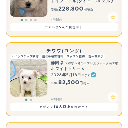
トイプードル(タイニー) × マルチーズ
228,800
円
価格:
税込
4時間前
5人
ただいま
が検討中！
チワワ(ロング)
マイクロチップ装着
遺伝子検査情報
ワクチン接種
親体重表示
静岡県
犬の家＆猫の里プレ葉ウォーク浜北店
ホワイトクリーム
2026年5月18日
生まれ
もっと見る
82,500
円
価格:
税込
4時間前
10人以上
ただいま
が検討中！