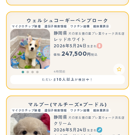
ウェルシュコーギーペンブローク
マイクロチップ装着
遺伝子検査情報
ワクチン接種
親体重表示
静岡県
犬の家＆猫の里プレ葉ウォーク浜北店
レッドホワイト
2026年5月24日
生まれ
247,500
円
価格:
税込
4時間前
10人以上
ただいま
が検討中！
マルプー(マルチーズ×プードル)
マイクロチップ装着
遺伝子検査情報
ワクチン接種
親体重表示
静岡県
犬の家＆猫の里プレ葉ウォーク浜北店
クリーム
2026年5月24日
生まれ