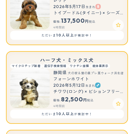
レッド
2026年5月17日
生まれ
トイプードル(タイニー) × シーズー
137,500
円
価格:
税込
4時間前
10人以上
ただいま
が検討中！
ハーフ犬・ミックス犬
マイクロチップ装着
遺伝子検査情報
ワクチン接種
親体重表示
静岡県
犬の家＆猫の里プレ葉ウォーク浜北店
フォーンホワイト
2026年5月12日
生まれ
チワワ(ロング) × ビションフリーゼ
82,500
円
価格:
税込
4時間前
10人以上
ただいま
が検討中！