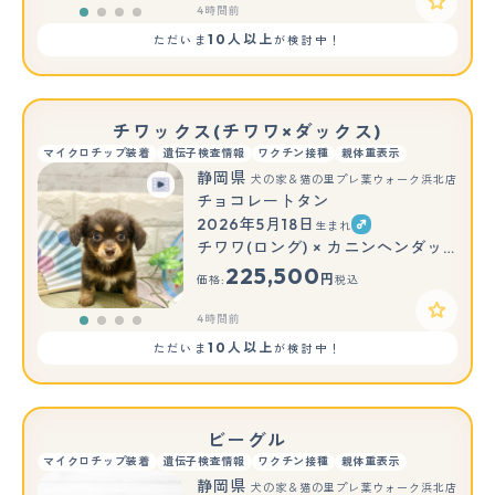
4時間前
10人以上
ただいま
が検討中！
チワックス(チワワ×ダックス)
マイクロチップ装着
遺伝子検査情報
ワクチン接種
親体重表示
静岡県
犬の家＆猫の里プレ葉ウォーク浜北店
チョコレートタン
2026年5月18日
生まれ
チワワ(ロング) × カニンヘンダックスフンド(ロング)
225,500
円
価格:
税込
4時間前
10人以上
ただいま
が検討中！
ビーグル
マイクロチップ装着
遺伝子検査情報
ワクチン接種
親体重表示
静岡県
犬の家＆猫の里プレ葉ウォーク浜北店