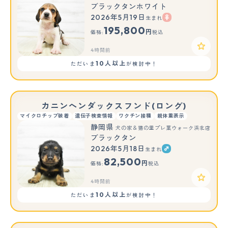
ブラックタンホワイト
2026年5月19日
生まれ
195,800
円
価格:
税込
4時間前
10人以上
ただいま
が検討中！
カニンヘンダックスフンド(ロング)
マイクロチップ装着
遺伝子検査情報
ワクチン接種
親体重表示
静岡県
犬の家＆猫の里プレ葉ウォーク浜北店
ブラックタン
2026年5月18日
生まれ
82,500
円
価格:
税込
4時間前
10人以上
ただいま
が検討中！