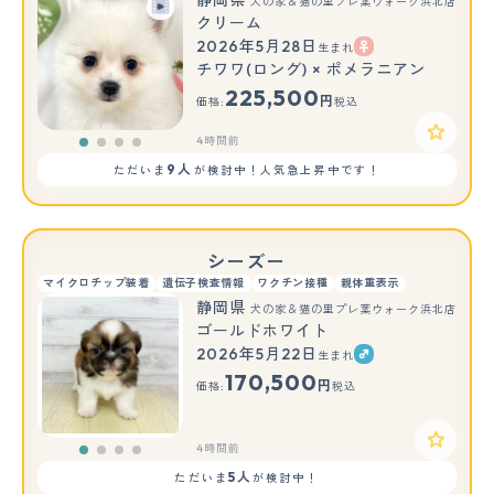
犬の家＆猫の里プレ葉ウォーク浜北店
クリーム
2026年5月28日
生まれ
チワワ(ロング) × ポメラニアン
225,500
円
価格:
税込
4時間前
9人
ただいま
が検討中！人気急上昇中です！
シーズー
マイクロチップ装着
遺伝子検査情報
ワクチン接種
親体重表示
静岡県
犬の家＆猫の里プレ葉ウォーク浜北店
ゴールドホワイト
2026年5月22日
生まれ
170,500
円
価格:
税込
4時間前
5人
ただいま
が検討中！