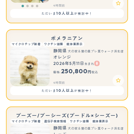
4時間前
10人以上
ただいま
が検討中！
ポメラニアン
マイクロチップ装着
ワクチン接種
親体重表示
静岡県
犬の家＆猫の里プレ葉ウォーク浜北店
オレンジ
2026年5月11日
生まれ
250,800
円
価格:
税込
4時間前
10人以上
ただいま
が検討中！
プーズー/プーシーズ(プードル×シーズー)
マイクロチップ装着
遺伝子検査情報
ワクチン接種
親体重表示
静岡県
犬の家＆猫の里プレ葉ウォーク浜北店