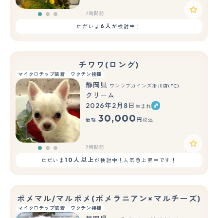
7時間前
6人
ただいま
が検討中！
チワワ(ロング)
マイクロチップ装着
ワクチン接種
静岡県
ワンラブカインズ掛川店(FC)
クリーム
2026年2月8日
生まれ
もっと見る
30,000
円
価格:
税込
7時間前
10人以上
ただいま
が検討中！人気急上昇中です！
ポメマル/マルポメ(ポメラニアン×マルチーズ)
マイクロチップ装着
ワクチン接種