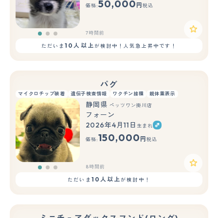
50,000
円
価格:
税込
7時間前
10人以上
ただいま
が検討中！人気急上昇中です！
パグ
マイクロチップ装着
遺伝子検査情報
ワクチン接種
親体重表示
静岡県
ペッツワン掛川店
フォーン
2026年4月11日
生まれ
もっと見る
150,000
円
価格:
税込
8時間前
10人以上
ただいま
が検討中！
ミニチュアダックスフンド(ロング)