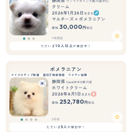
静岡県
ワンラブカインズ掛川店(FC)
クリーム
2026年1月26日
生まれ
もっと見る
マルチーズ × ポメラニアン
30,000
円
価格:
税込
7時間前
10人以上
ただいま
が検討中！
ポメラニアン
マイクロチップ装着
遺伝子検査情報
ワクチン接種
静岡県
Coo&RIKU掛川店
ホワイトクリーム
2026年6月1日
生まれ
252,780
円
価格:
税込
2日前
5人
ただいま
が検討中！