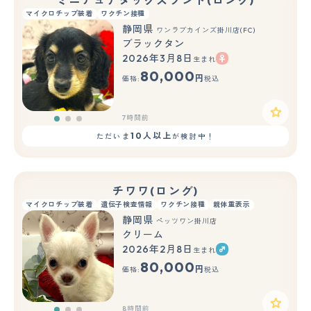
マイクロチップ装着
ワクチン接種
静岡県
ワンラブカインズ掛川店(FC)
ブラックタン
2026年3月8日
生まれ
もっと見る
80,000
円
価格:
税込
7時間前
10人以上
ただいま
が検討中！
チワワ(ロング)
マイクロチップ装着
遺伝子検査情報
ワクチン接種
親体重表示
静岡県
ペッツワン掛川店
クリーム
2026年2月8日
生まれ
もっと見る
80,000
円
価格:
税込
8時間前