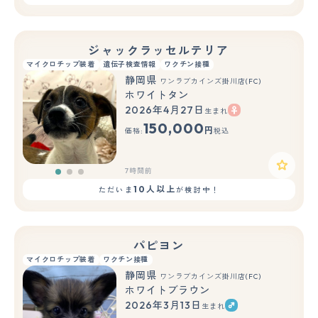
ジャックラッセルテリア
マイクロチップ装着
遺伝子検査情報
ワクチン接種
静岡県
ワンラブカインズ掛川店(FC)
ホワイトタン
2026年4月27日
生まれ
もっと見る
150,000
円
価格:
税込
7時間前
10人以上
ただいま
が検討中！
パピヨン
マイクロチップ装着
ワクチン接種
静岡県
ワンラブカインズ掛川店(FC)
ホワイトブラウン
2026年3月13日
生まれ
もっと見る