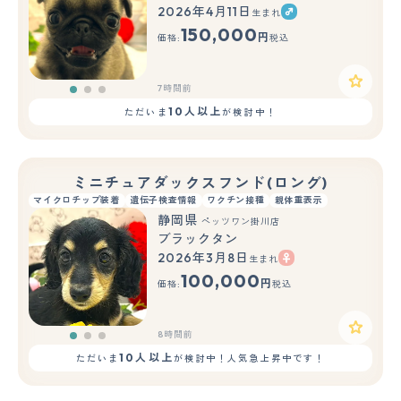
2026年4月11日
生まれ
もっと見る
150,000
円
価格:
税込
7時間前
10人以上
ただいま
が検討中！
ミニチュアダックスフンド(ロング)
マイクロチップ装着
遺伝子検査情報
ワクチン接種
親体重表示
静岡県
ペッツワン掛川店
ブラックタン
2026年3月8日
生まれ
もっと見る
100,000
円
価格:
税込
8時間前
10人以上
ただいま
が検討中！人気急上昇中です！