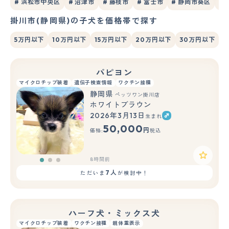
# 浜松市中央区
# 沼津市
# 藤枝市
# 富士市
# 静岡市葵区
#
掛川市(静岡県)の子犬を価格帯で探す
5万円以下
10万円以下
15万円以下
20万円以下
30万円以下
パピヨン
マイクロチップ装着
遺伝子検査情報
ワクチン接種
静岡県
ペッツワン掛川店
ホワイトブラウン
2026年3月13日
生まれ
もっと見る
50,000
円
価格:
税込
8時間前
7人
ただいま
が検討中！
ハーフ犬・ミックス犬
マイクロチップ装着
ワクチン接種
親体重表示