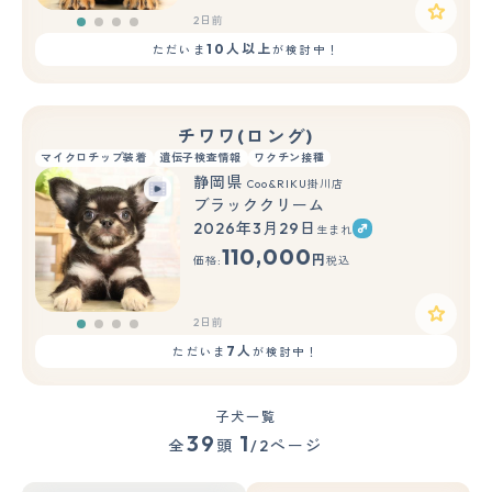
2日前
10人以上
ただいま
が検討中！
チワワ(ロング)
マイクロチップ装着
遺伝子検査情報
ワクチン接種
静岡県
Coo&RIKU掛川店
ブラッククリーム
2026年3月29日
生まれ
110,000
円
価格:
税込
2日前
7人
ただいま
が検討中！
子犬一覧
39
1
全
頭
/2ページ