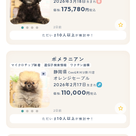
2026年3月18日
生まれ
175,780
円
価格:
税込
2日前
10人以上
ただいま
が検討中！
ポメラニアン
マイクロチップ装着
遺伝子検査情報
ワクチン接種
静岡県
Coo&RIKU掛川店
オレンジセーブル
2026年2月17日
生まれ
110,000
円
価格:
税込
2日前
10人以上
ただいま
が検討中！