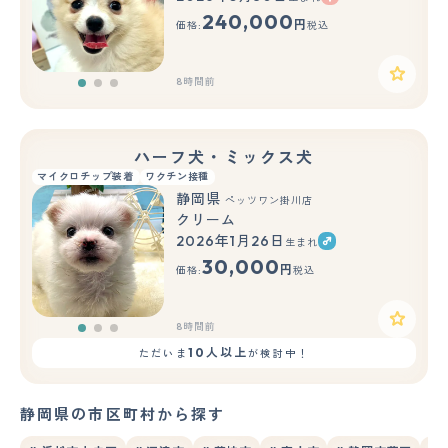
もっと見る
240,000
円
価格:
税込
8時間前
ハーフ犬・ミックス犬
マイクロチップ装着
ワクチン接種
静岡県
ペッツワン掛川店
クリーム
2026年1月26日
生まれ
もっと見る
30,000
円
価格:
税込
8時間前
10人以上
ただいま
が検討中！
静岡県の市区町村から探す