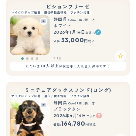
ビションフリーゼ
マイクロチップ装着
遺伝子検査情報
ワクチン接種
静岡県
Coo&RIKU掛川店
ホワイト
2026年1月14日
生まれ
33,000
円
価格:
税込
2日前
10人以上
ただいま
が検討中！人気急上昇中です！
ミニチュアダックスフンド(ロング)
マイクロチップ装着
遺伝子検査情報
ワクチン接種
静岡県
Coo&RIKU掛川店
ブラックタン
2026年4月14日
生まれ
164,780
円
価格:
税込