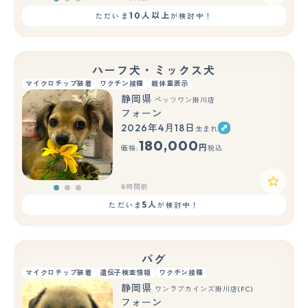
10人以上
ただいま
が検討中！
ハーフ犬・ミックス犬
マイクロチップ装着
ワクチン接種
親体重表示
静岡県
ペッツワン掛川店
フォーン
2026年4月18日
生まれ
もっと見る
180,000
円
価格:
税込
8時間前
5人
ただいま
が検討中！
パグ
マイクロチップ装着
遺伝子検査情報
ワクチン接種
静岡県
ワンラブカインズ掛川店(FC)
フォーン