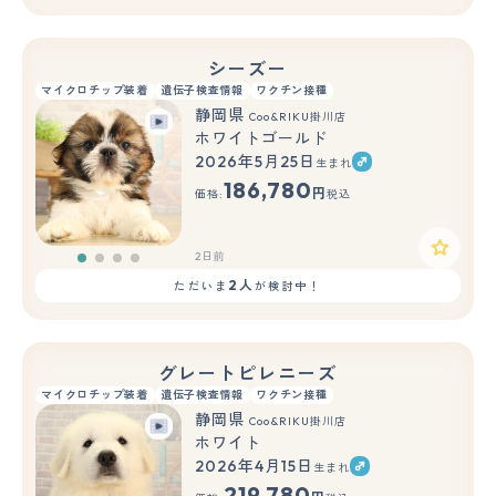
シーズー
マイクロチップ装着
遺伝子検査情報
ワクチン接種
静岡県
Coo&RIKU掛川店
ホワイトゴールド
2026年5月25日
生まれ
186,780
円
価格:
税込
2日前
2人
ただいま
が検討中！
グレートピレニーズ
マイクロチップ装着
遺伝子検査情報
ワクチン接種
静岡県
Coo&RIKU掛川店
ホワイト
2026年4月15日
生まれ
219,780