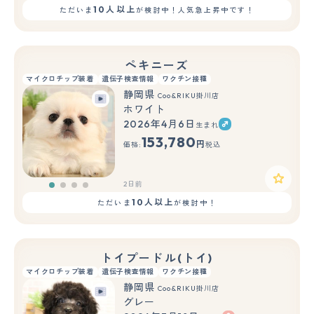
10人以上
ただいま
が検討中！人気急上昇中です！
ペキニーズ
マイクロチップ装着
遺伝子検査情報
ワクチン接種
静岡県
Coo&RIKU掛川店
ホワイト
2026年4月6日
生まれ
153,780
円
価格:
税込
2日前
10人以上
ただいま
が検討中！
トイプードル(トイ)
マイクロチップ装着
遺伝子検査情報
ワクチン接種
静岡県
Coo&RIKU掛川店
グレー