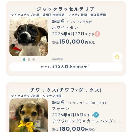
ジャックラッセルテリア
マイクロチップ装着
遺伝子検査情報
ワクチン接種
親体重表示
静岡県
ペッツワン掛川店
ホワイトタン
2026年4月27日
生まれ
もっと見る
150,000
円
価格:
税込
8時間前
10人以上
ただいま
が検討中！
チワックス(チワワ×ダックス)
マイクロチップ装着
ワクチン接種
静岡県
ワンラブカインズ掛川店(FC)
フォーン
2026年4月18日
生まれ
もっと見る
チワワ(ロング) × カニンヘンダックスフンド(ロング)
180,000
円
価格:
税込