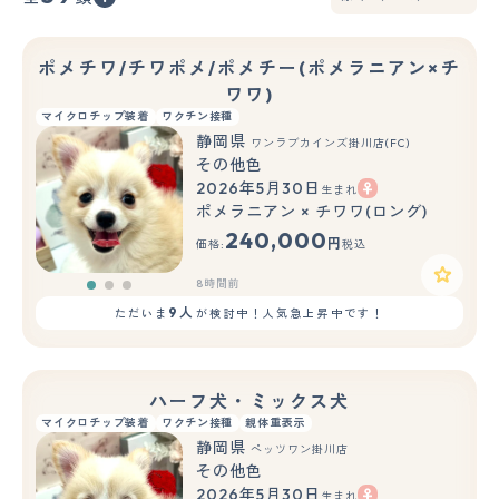
ポメチワ/チワポメ/ポメチー(ポメラニアン×チ
ワワ)
マイクロチップ装着
ワクチン接種
静岡県
ワンラブカインズ掛川店(FC)
その他色
2026年5月30日
生まれ
もっと見る
ポメラニアン × チワワ(ロング)
240,000
円
価格:
税込
8時間前
9人
ただいま
が検討中！人気急上昇中です！
ハーフ犬・ミックス犬
マイクロチップ装着
ワクチン接種
親体重表示
静岡県
ペッツワン掛川店
その他色
2026年5月30日
生まれ