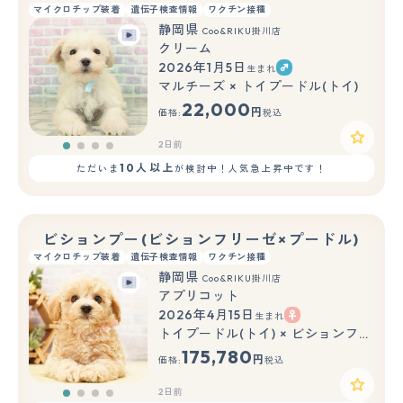
マイクロチップ装着
遺伝子検査情報
ワクチン接種
静岡県
Coo&RIKU掛川店
クリーム
2026年1月5日
生まれ
マルチーズ × トイプードル(トイ)
22,000
円
価格:
税込
2日前
10人以上
ただいま
が検討中！人気急上昇中です！
ビションプー(ビションフリーゼ×プードル)
マイクロチップ装着
遺伝子検査情報
ワクチン接種
静岡県
Coo&RIKU掛川店
アプリコット
2026年4月15日
生まれ
トイプードル(トイ) × ビションフリーゼ
175,780
円
価格:
税込
2日前