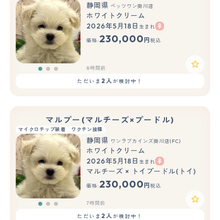
静岡県
ペッツワン掛川店
ホワイトクリーム
2026年5月18日
生まれ
もっと見る
230,000
円
価格:
税込
8時間前
2人
ただいま
が検討中！
マルプー(マルチーズ×プードル)
マイクロチップ装着
ワクチン接種
静岡県
ワンラブカインズ掛川店(FC)
ホワイトクリーム
2026年5月18日
生まれ
もっと見る
マルチーズ × トイプードル(トイ)
230,000
円
価格:
税込
7時間前
2人
ただいま
が検討中！