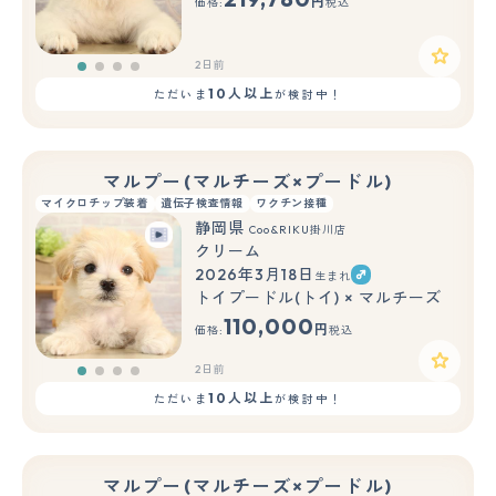
円
価格:
税込
2日前
10人以上
ただいま
が検討中！
マルプー(マルチーズ×プードル)
マイクロチップ装着
遺伝子検査情報
ワクチン接種
静岡県
Coo&RIKU掛川店
クリーム
2026年3月18日
生まれ
トイプードル(トイ) × マルチーズ
110,000
円
価格:
税込
2日前
10人以上
ただいま
が検討中！
マルプー(マルチーズ×プードル)