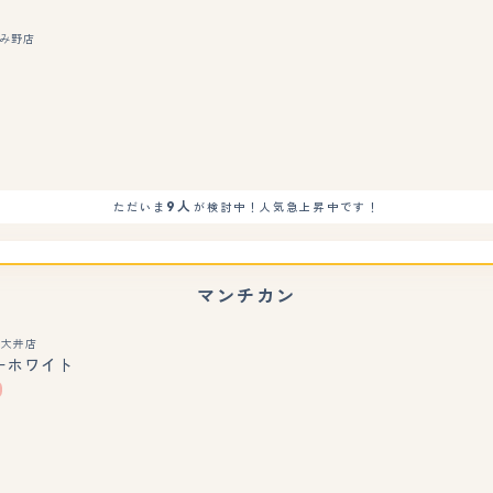
み野店
もっと見る
9人
ただいま
が検討中！人気急上昇中です！
マンチカン
玉大井店
ーホワイト
もっと見る