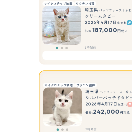
マイクロチップ装着
ワクチン接種
埼玉県
ペッツファーストふじ
クリームタビー
2026年4月17日
生まれ
187,000
円
価格:
税込
5時間前
マイクロチップ装着
ワクチン接種
埼玉県
ペッツファースト埼
シルバーパッチドタビ
2026年4月17日
生まれ
242,000
円
価格:
税込
5時間前