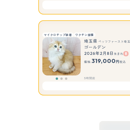
マイクロチップ装着
ワクチン接種
埼玉県
ペッツファースト埼
ゴールデン
2026年2月8日
生まれ
319,000
円
価格:
税込
5時間前