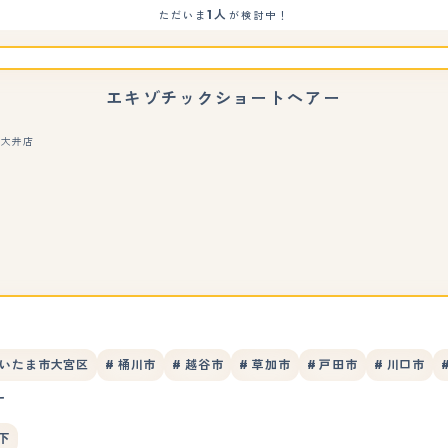
1人
ただいま
が検討中！
エキゾチックショートヘアー
玉大井店
もっと見る
さいたま市大宮区
# 桶川市
# 越谷市
# 草加市
# 戸田市
# 川口市
す
下