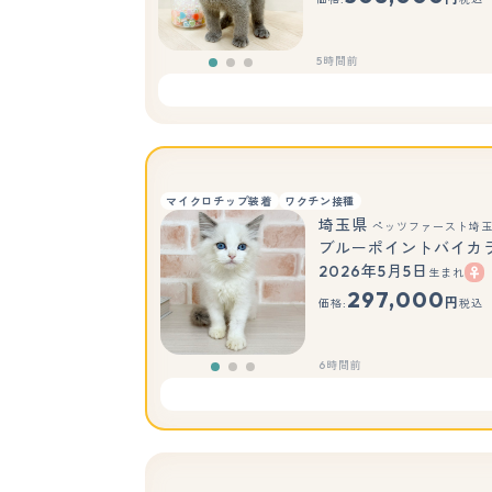
5時間前
マイクロチップ装着
ワクチン接種
埼玉県
ペッツファースト埼
ブルーポイントバイカ
2026年5月5日
生まれ
297,000
円
価格:
税込
6時間前