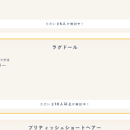
4人
ただいま
が検討中！
ラグドール
玉大井店
ラー
もっと見る
10人以上
ただいま
が検討中！
ブリティッシュショートヘアー