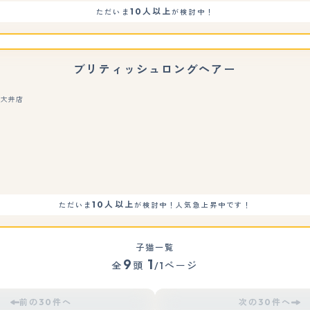
10人以上
ただいま
が検討中！
ブリティッシュロングヘアー
玉大井店
もっと見る
10人以上
ただいま
が検討中！人気急上昇中です！
子猫一覧
9
1
全
頭
/1ページ
前の30件へ
次の30件へ