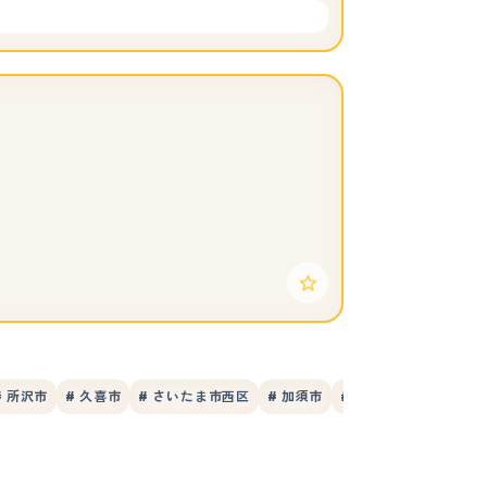
# 所沢市
# 久喜市
# さいたま市西区
# 加須市
# 羽生市
# 富士見市