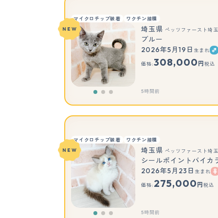
マイクロチップ装着
ワクチン接種
埼玉県
NEW
ペッツファースト埼
ブルー
2026年5月19日
生まれ
308,000
円
価格:
税込
5時間前
マイクロチップ装着
ワクチン接種
埼玉県
NEW
ペッツファースト埼
シールポイントバイカ
2026年5月23日
生まれ
275,000
円
価格:
税込
5時間前