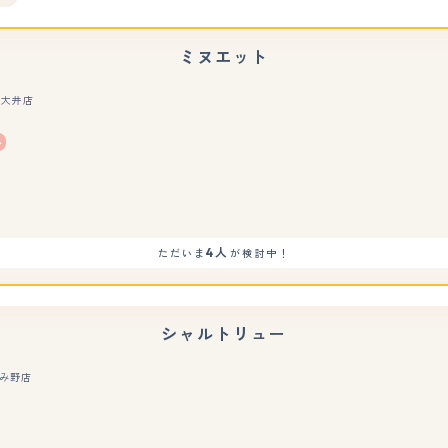
ミヌエット
玉大井店
もっと見る
4人
ただいま
が検討中！
シャルトリュー
み野店
もっと見る