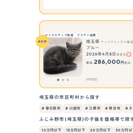
マイクロチップ装着
ワクチン接種
埼玉県
NEW
ペッツファースト埼
ブルー
2026年4月8日
生まれ
286,000
円
価格:
税込
5時間前
埼玉県の市区町村から探す
# 春日部市
# 川越市
# 三郷市
# 熊谷市
# 
ふじみ野市(埼玉県)の子猫を価格帯で探
10万円以下
15万円以下
20万円以下
30万円以