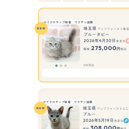
マイクロチップ装着
ワクチン接種
埼玉県
NEW
ペッツファースト埼
ブルータビー
2026年4月30日
生まれ
275,000
円
価格:
税込
5時間前
マイクロチップ装着
ワクチン接種
埼玉県
NEW
ペッツファーストふじ
ブルー
2026年5月19日
生まれ
308,000
円
価格:
税込