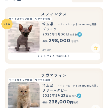
スフィンクス
マイクロチップ装着
ワクチン接種
埼玉県
NEW
ニコペットセレクトOneBuddy蕨錦町店
ブラック
2026年5月30日
生まれ
298,000
円
価格:
税込
2時間前
2人
ただいま
が検討中！
ラガマフィン
マイクロチップ装着
ワクチン接種
埼玉県
ニコペットセレクトOneBuddy蕨錦町店
クリームタビー
2026年5月23日
生まれ
238,000
円
価格:
税込