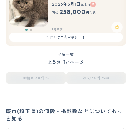
2026年5月1日
生まれ
もっと見る
258,000
円
価格:
税込
1時間前
9人
ただいま
が検討中！
子猫一覧
5
1
全
頭
/1ページ
前の30件へ
次の30件へ
蕨市(埼玉県)の値段・掲載数などについてもっ
と知る