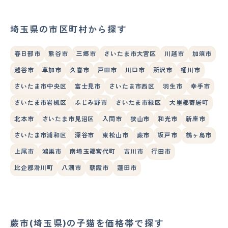
埼玉県の市区町村から探す
春日部市
熊谷市
三郷市
さいたま市大宮区
川越市
加須市
越谷市
草加市
久喜市
戸田市
川口市
所沢市
桶川市
さいたま市中央区
富士見市
さいたま市西区
羽生市
幸手市
さいたま市岩槻区
ふじみ野市
さいたま市緑区
大里郡寄居町
北本市
さいたま市見沼区
入間市
狭山市
和光市
新座市
さいたま市浦和区
深谷市
東松山市
蕨市
坂戸市
鶴ヶ島市
上尾市
鴻巣市
南埼玉郡宮代町
吉川市
行田市
比企郡滑川町
八潮市
朝霞市
蓮田市
蕨市(埼玉県)の子猫を価格帯で探す