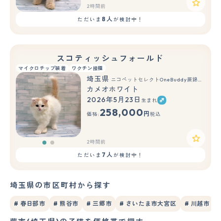
2時間前
8人
ただいま
が検討中！
スコティッシュフォールド
マイクロチップ装着
ワクチン接種
埼玉県
ニコペットセレクトOneBuddy蕨錦町店
カメオホワイト
2026年5月23日
生まれ
もっと見る
258,000
円
価格:
税込
2時間前
7人
ただいま
が検討中！
埼玉県の市区町村から探す
# 春日部市
# 熊谷市
# 三郷市
# さいたま市大宮区
# 川越市