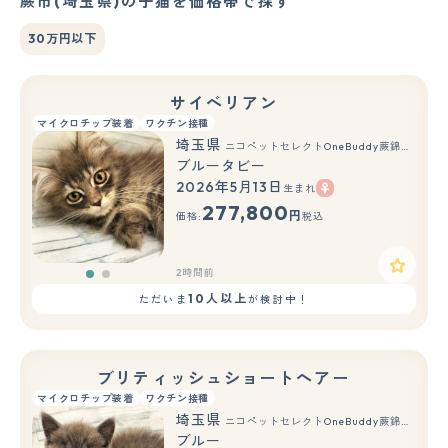
蕨市(埼玉県)の子猫を価格帯で探す
30万円以下
サイベリアン
マイクロチップ装着
ワクチン接種
埼玉県
ニコペットセレクトOneBuddy蕨錦町店
ブルータビー
2026年5月13日
生まれ
もっと見る
277,800
円
価格:
税込
2時間前
10人以上
ただいま
が検討中！
ブリティッシュショートヘアー
マイクロチップ装着
ワクチン接種
埼玉県
ニコペットセレクトOneBuddy蕨錦町店
ブルー