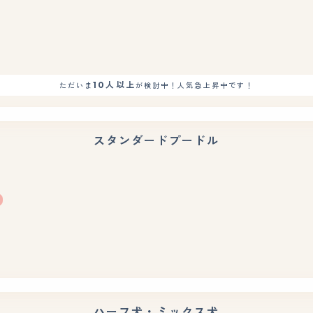
10人以上
ただいま
が検討中！人気急上昇中です！
スタンダードプードル
もっと見る
ハーフ犬・ミックス犬