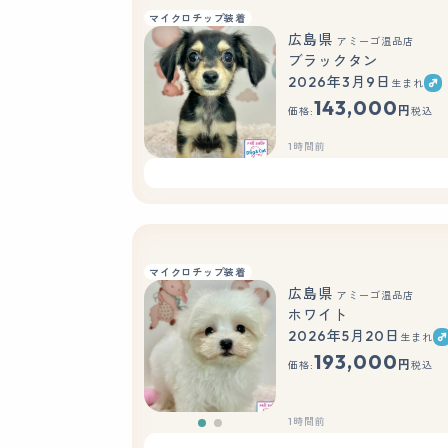
マイクロチップ装着
広島県
アミーゴ温品店
ブラックタン
2026年3月9日
生まれ
143,000
円
価格:
税込
1時間前
マイクロチップ装着
広島県
アミーゴ温品店
ホワイト
2026年5月20日
生まれ
もっと見る
193,000
円
価格:
税込
1時間前