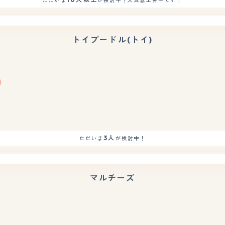
ただいま
が検討中！人気急上昇中です！
トイプードル(トイ)
もっと見る
3人
ただいま
が検討中！
マルチーズ