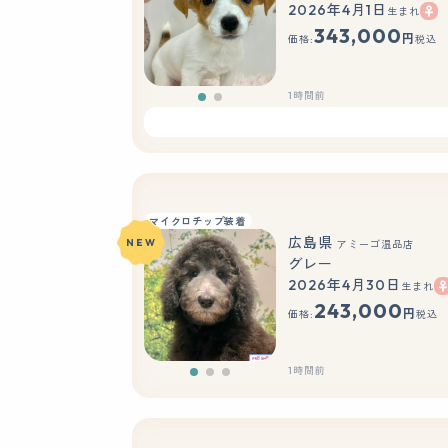
2026年4月1日
生まれ
もっと見る
343,000
円
価格:
税込
1時間前
マイクロチップ装着
広島県
NEW
アミーゴ温品店
グレー
2026年4月30日
生まれ
243,000
円
価格:
税込
1時間前