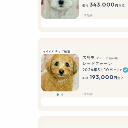
343,000
円
価格:
税込
1時間前
マイクロチップ装着
広島県
アミーゴ温品店
レッドフォーン
2026年5月10日
生まれ
もっと見る
193,000
円
価格:
税込
1時間前