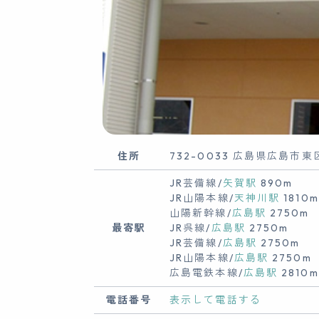
住所
732-0033 広島県広島市東区
JR芸備線/
矢賀駅
890m
JR山陽本線/
天神川駅
1810m
山陽新幹線/
広島駅
2750m
最寄駅
JR呉線/
広島駅
2750m
JR芸備線/
広島駅
2750m
JR山陽本線/
広島駅
2750m
広島電鉄本線/
広島駅
2810m
電話番号
表示して電話する