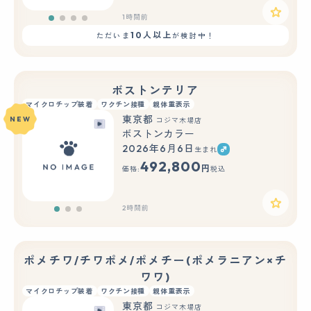
1時間前
10人以上
ただいま
が検討中！
ボストンテリア
マイクロチップ装着
ワクチン接種
親体重表示
東京都
NEW
コジマ木場店
ボストンカラー
2026年6月6日
生まれ
もっと見る
492,800
円
価格:
税込
2時間前
ポメチワ/チワポメ/ポメチー(ポメラニアン×チ
ワワ)
マイクロチップ装着
ワクチン接種
親体重表示
東京都
コジマ木場店