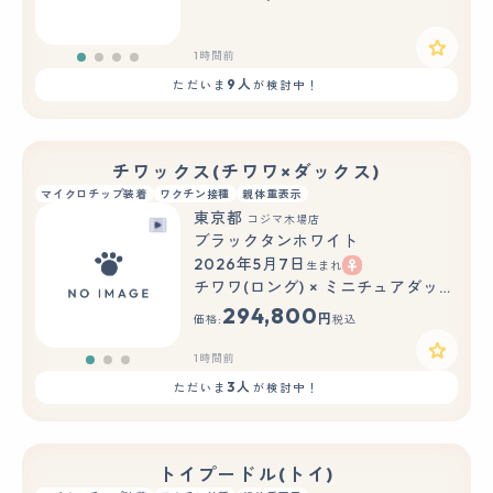
1時間前
9人
ただいま
が検討中！
チワックス(チワワ×ダックス)
マイクロチップ装着
ワクチン接種
親体重表示
東京都
コジマ木場店
ブラックタンホワイト
2026年5月7日
生まれ
もっと見る
チワワ(ロング) × ミニチュアダックスフンド(ロング)
294,800
円
価格:
税込
1時間前
3人
ただいま
が検討中！
トイプードル(トイ)