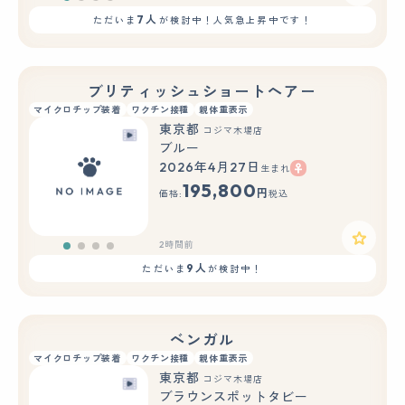
7人
ただいま
が検討中！人気急上昇中です！
ブリティッシュショートヘアー
マイクロチップ装着
ワクチン接種
親体重表示
東京都
コジマ木場店
ブルー
2026年4月27日
生まれ
195,800
円
価格:
税込
2時間前
9人
ただいま
が検討中！
ベンガル
マイクロチップ装着
ワクチン接種
親体重表示
東京都
コジマ木場店
ブラウンスポットタビー