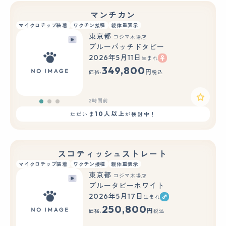
マンチカン
マイクロチップ装着
ワクチン接種
親体重表示
東京都
コジマ木場店
ブルーパッチドタビー
2026年5月11日
生まれ
もっと見る
349,800
円
価格:
税込
2時間前
10人以上
ただいま
が検討中！
スコティッシュストレート
マイクロチップ装着
ワクチン接種
親体重表示
東京都
コジマ木場店
ブルータビーホワイト
2026年5月17日
生まれ
もっと見る
250,800
円
価格:
税込