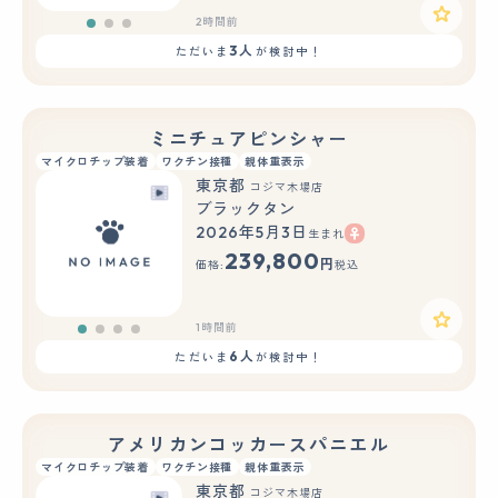
2時間前
3人
ただいま
が検討中！
ミニチュアピンシャー
マイクロチップ装着
ワクチン接種
親体重表示
東京都
コジマ木場店
ブラックタン
2026年5月3日
生まれ
239,800
円
価格:
税込
1時間前
6人
ただいま
が検討中！
アメリカンコッカースパニエル
マイクロチップ装着
ワクチン接種
親体重表示
東京都
コジマ木場店