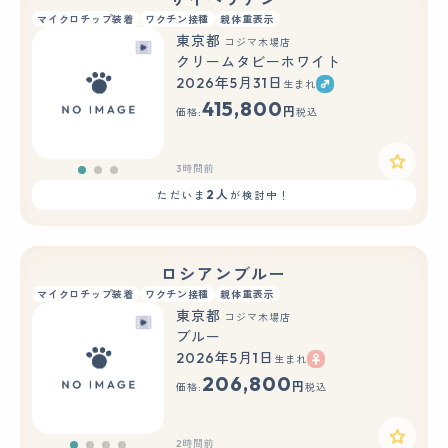
マイクロチップ装着
ワクチン接種
親体重表示
東京都
コジマ木場店
クリームタビーホワイト
2026年5月31日
生まれ
もっと見る
415,800
円
価格:
税込
3時間前
2人
ただいま
が検討中！
ロシアンブルー
マイクロチップ装着
ワクチン接種
親体重表示
東京都
コジマ木場店
ブルー
2026年5月1日
生まれ
206,800
円
価格:
税込
2時間前