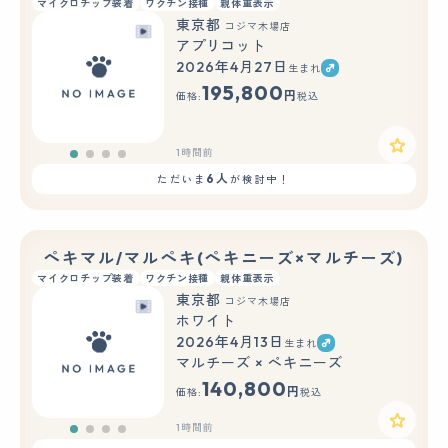
マイクロチップ装着
ワクチン接種
親体重表示
東京都
コジマ木場店
アプリコット
2026年4月27日
生まれ
195,800
円
価格:
税込
1時間前
6人
ただいま
が検討中！
ペキマル/マルペキ(ペキニーズ×マルチーズ)
マイクロチップ装着
ワクチン接種
親体重表示
東京都
コジマ木場店
ホワイト
2026年4月13日
生まれ
マルチーズ × ペキニーズ
140,800
円
価格:
税込
1時間前