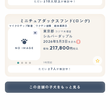
10人以上
ただいま
が検討中！
ミニチュアダックスフンド(ロング)
マイクロチップ装着
ワクチン接種
親体重表示
東京都
コジマ木場店
シルバーダップル
2026年5月3日
生まれ
217,800
円
価格:
税込
1時間前
7人
ただいま
が検討中！
この店舗の子犬をもっと見る