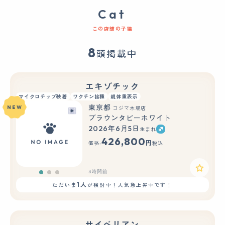
Cat
この店舗の子猫
8
頭掲載中
エキゾチック
マイクロチップ装着
ワクチン接種
親体重表示
東京都
NEW
コジマ木場店
ブラウンタビーホワイト
2026年6月5日
生まれ
もっと見る
426,800
円
価格:
税込
3時間前
1人
ただいま
が検討中！人気急上昇中です！
サイベリアン