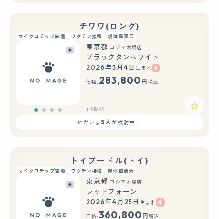
チワワ(ロング)
マイクロチップ装着
ワクチン接種
親体重表示
東京都
コジマ木場店
ブラックタンホワイト
2026年5月4日
生まれ
283,800
円
価格:
税込
1時間前
5人
ただいま
が検討中！
トイプードル(トイ)
マイクロチップ装着
ワクチン接種
親体重表示
東京都
コジマ木場店
レッドフォーン
2026年4月25日
生まれ
360,800
円
価格:
税込