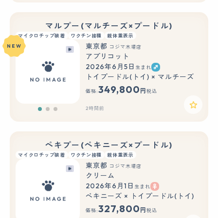
マルプー(マルチーズ×プードル)
マイクロチップ装着
ワクチン接種
親体重表示
東京都
NEW
コジマ木場店
アプリコット
2026年6月5日
生まれ
もっと見る
トイプードル(トイ) × マルチーズ
349,800
円
価格:
税込
2時間前
ペキプー(ペキニーズ×プードル)
マイクロチップ装着
ワクチン接種
親体重表示
東京都
コジマ木場店
クリーム
2026年6月1日
生まれ
もっと見る
ペキニーズ × トイプードル(トイ)
327,800
円
価格:
税込