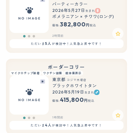
パーティーカラー
2026年5月27日
生まれ
もっと見る
ポメラニアン × チワワ(ロング)
382,800
円
価格:
税込
2時間前
5人
ただいま
が検討中！人気急上昇中です！
ボーダーコリー
マイクロチップ装着
ワクチン接種
親体重表示
東京都
コジマ木場店
ブラックホワイトタン
2026年5月19日
生まれ
もっと見る
415,800
円
価格:
税込
1時間前
4人
ただいま
が検討中！人気急上昇中です！