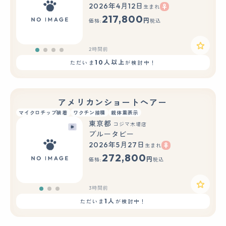
2026年4月12日
生まれ
217,800
円
価格:
税込
2時間前
10人以上
ただいま
が検討中！
アメリカンショートヘアー
マイクロチップ装着
ワクチン接種
親体重表示
東京都
コジマ木場店
ブルータビー
2026年5月27日
生まれ
もっと見る
272,800
円
価格:
税込
3時間前
1人
ただいま
が検討中！