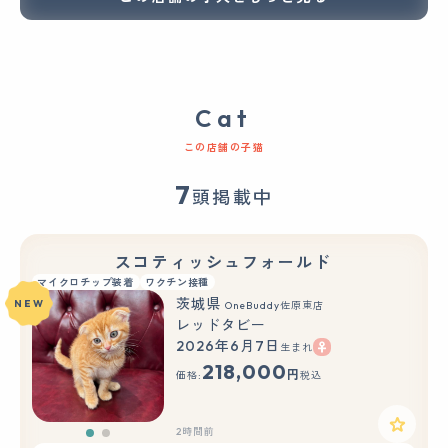
Cat
この店舗の子猫
7
頭掲載中
スコティッシュフォールド
マイクロチップ装着
ワクチン接種
茨城県
NEW
OneBuddy佐原東店
レッドタビー
2026年6月7日
生まれ
もっと見る
218,000
円
価格:
税込
2時間前