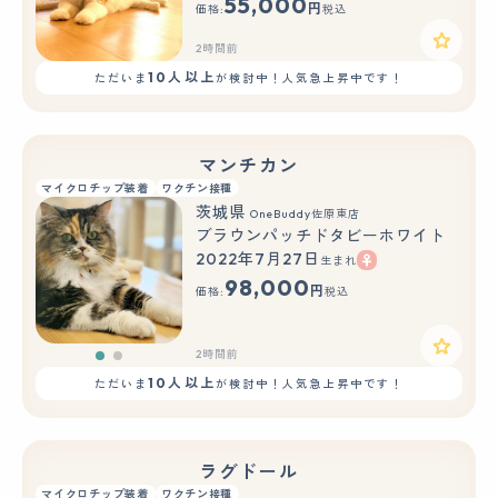
55,000
円
価格:
税込
2時間前
10人以上
ただいま
が検討中！人気急上昇中です！
マンチカン
マイクロチップ装着
ワクチン接種
茨城県
OneBuddy佐原東店
ブラウンパッチドタビーホワイト
2022年7月27日
生まれ
もっと見る
98,000
円
価格:
税込
2時間前
10人以上
ただいま
が検討中！人気急上昇中です！
ラグドール
マイクロチップ装着
ワクチン接種