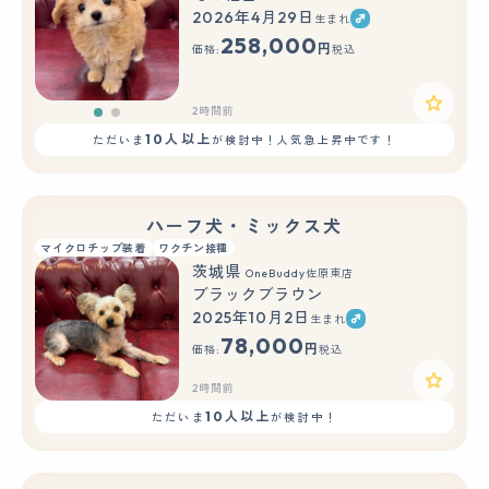
2026年4月29日
生まれ
もっと見る
258,000
円
価格:
税込
2時間前
10人以上
ただいま
が検討中！人気急上昇中です！
ハーフ犬・ミックス犬
マイクロチップ装着
ワクチン接種
茨城県
OneBuddy佐原東店
ブラックブラウン
2025年10月2日
生まれ
78,000
円
価格:
税込
2時間前
10人以上
ただいま
が検討中！