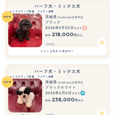
ハーフ犬・ミックス犬
マイクロチップ装着
ワクチン接種
茨城県
NEW
OneBuddy佐原東店
ブラック
2026年5月30日
生まれ
218,000
円
価格:
税込
2時間前
4人
ただいま
が検討中！
ハーフ犬・ミックス犬
マイクロチップ装着
ワクチン接種
茨城県
NEW
OneBuddy佐原東店
ブラックホワイト
2026年6月6日
生まれ
もっと見る
238,000
円
価格:
税込
2時間前