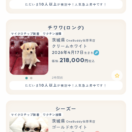
10人以上
ただいま
が検討中！人気急上昇中です！
チワワ(ロング)
マイクロチップ装着
ワクチン接種
茨城県
OneBuddy佐原東店
クリームホワイト
2026年4月17日
生まれ
もっと見る
218,000
円
価格:
税込
2時間前
10人以上
ただいま
が検討中！人気急上昇中です！
シーズー
マイクロチップ装着
ワクチン接種
茨城県
OneBuddy佐原東店
ゴールドホワイト