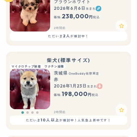
ブラウンホワイト
2026年6月6日
生まれ
238,000
円
価格:
税込
2時間前
2人
ただいま
が検討中！
柴犬(標準サイズ)
マイクロチップ装着
ワクチン接種
茨城県
OneBuddy佐原東店
赤
2026年1月23日
生まれ
198,000
円
価格:
税込
2時間前
10人以上
ただいま
が検討中！人気急上昇中です！