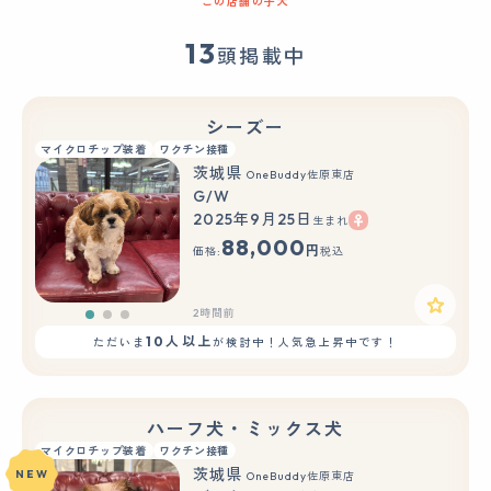
この店舗の子犬
13
頭掲載中
シーズー
マイクロチップ装着
ワクチン接種
茨城県
OneBuddy佐原東店
G/W
2025年9月25日
生まれ
もっと見る
88,000
円
価格:
税込
2時間前
10人以上
ただいま
が検討中！人気急上昇中です！
ハーフ犬・ミックス犬
マイクロチップ装着
ワクチン接種
茨城県
NEW
OneBuddy佐原東店