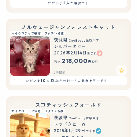
2人
ただいま
が検討中！
ノルウェージャンフォレストキャット
マイクロチップ装着
ワクチン接種
茨城県
OneBuddy佐原東店
シルバータビー
2026年2月14日
生まれ
218,000
円
価格:
税込
2時間前
10人以上
ただいま
が検討中！人気急上昇中です！
スコティッシュフォールド
マイクロチップ装着
ワクチン接種
茨城県
OneBuddy佐原東店
レッドタビーＷ
2015年1月29日
生まれ