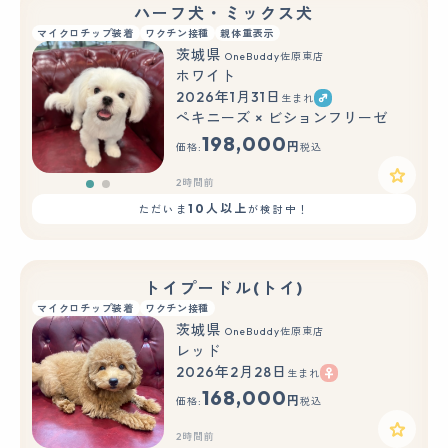
ハーフ犬・ミックス犬
マイクロチップ装着
ワクチン接種
親体重表示
茨城県
OneBuddy佐原東店
ホワイト
2026年1月31日
生まれ
もっと見る
ペキニーズ × ビションフリーゼ
198,000
円
価格:
税込
2時間前
10人以上
ただいま
が検討中！
トイプードル(トイ)
マイクロチップ装着
ワクチン接種
茨城県
OneBuddy佐原東店
レッド
2026年2月28日
生まれ
168,000
円
価格:
税込
2時間前