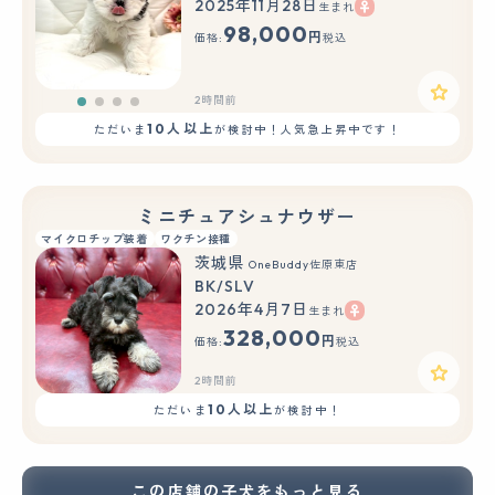
2025年11月28日
生まれ
98,000
円
価格:
税込
2時間前
10人以上
ただいま
が検討中！人気急上昇中です！
ミニチュアシュナウザー
マイクロチップ装着
ワクチン接種
茨城県
OneBuddy佐原東店
BK/SLV
2026年4月7日
生まれ
328,000
円
価格:
税込
2時間前
10人以上
ただいま
が検討中！
この店舗の子犬をもっと見る