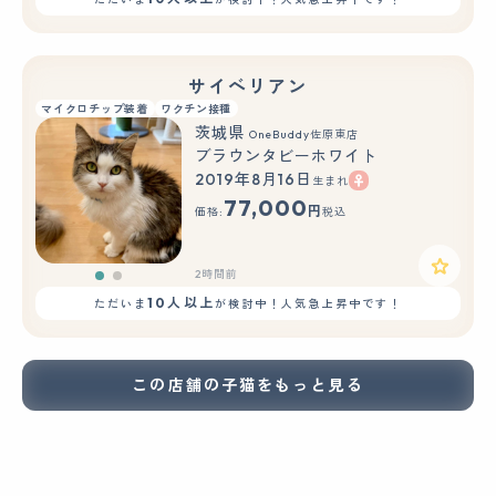
サイベリアン
マイクロチップ装着
ワクチン接種
茨城県
OneBuddy佐原東店
ブラウンタビーホワイト
2019年8月16日
生まれ
もっと見る
77,000
円
価格:
税込
2時間前
10人以上
ただいま
が検討中！人気急上昇中です！
この店舗の子猫をもっと見る