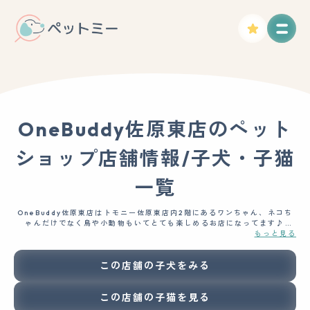
OneBuddy佐原東店のペット
ショップ店舗情報/子犬・子猫
一覧
OneBuddy佐原東店はトモニー佐原東店内2階にあるワンちゃん、ネコち
ゃんだけでなく鳥や小動物もいてとても楽しめるお店になってます♪
何といってもオススメなのがこの辺りでは珍しい猫カフェ！
もっと見る
猫スタッフたちがみなさんと素敵な時間を過ごせるように癒し満点でお待
ちしております♡
この店舗の子犬をみる
ぜひ推し猫を見つけてみてね！
トリミング、ペットホテルも予約承っております。
高級感溢れるトリミングルームでさっぱり綺麗に可愛く仕上げます♪
この店舗の子猫を見る
オプション内容もとっても充実してます！
気軽にご相談ください＾＾