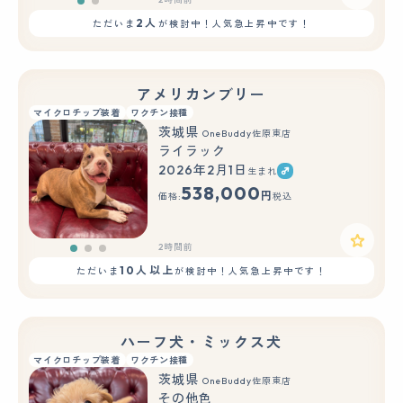
2人
ただいま
が検討中！人気急上昇中です！
アメリカンブリー
マイクロチップ装着
ワクチン接種
茨城県
OneBuddy佐原東店
ライラック
2026年2月1日
生まれ
もっと見る
538,000
円
価格:
税込
2時間前
10人以上
ただいま
が検討中！人気急上昇中です！
ハーフ犬・ミックス犬
マイクロチップ装着
ワクチン接種
茨城県
OneBuddy佐原東店
その他色