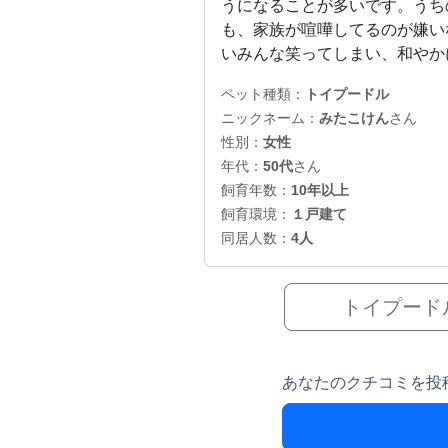
うになることが多いです。うち
も、家族が喧嘩してるのが嫌い
いみんな笑ってしまい、和やか
ペット種類：
トイプードル
ニックネーム：
みたこけん
さん
性別：
女性
年代：
50代
さん
飼育年数：
10年以上
飼育環境：
１戸建て
同居人数：
4人
トイプード
あなたのクチコミを投