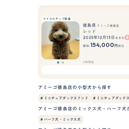
マイクロチップ装着
徳島県
アミーゴ徳島店
レッド
2025年12月13日
生まれ
もっと見る
154,000
円
価格:
税込
6時間前
アミーゴ徳島店の小型犬から探す
# ミニチュアダックスフンド
# ミニチュアダックス
アミーゴ徳島店のミックス犬・ハーフ犬
# ハーフ犬・ミックス犬