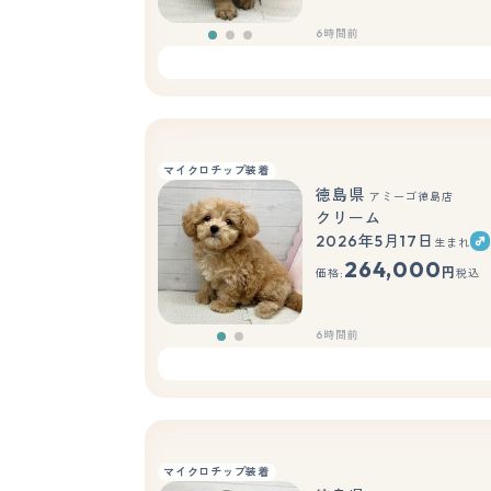
6時間前
マイクロチップ装着
徳島県
アミーゴ徳島店
クリーム
2026年5月17日
生まれ
もっと見る
264,000
円
価格:
税込
6時間前
マイクロチップ装着