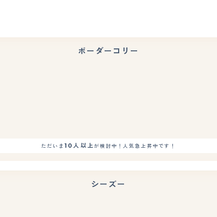
ボーダーコリー
もっと見る
10人以上
ただいま
が検討中！人気急上昇中です！
シーズー