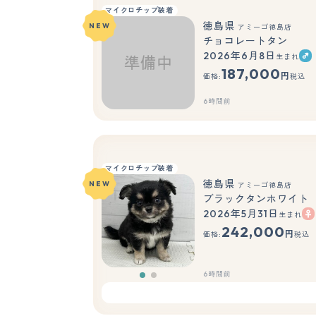
マイクロチップ装着
徳島県
NEW
アミーゴ徳島店
チョコレートタン
2026年6月8日
生まれ
187,000
円
価格:
税込
6時間前
マイクロチップ装着
徳島県
NEW
アミーゴ徳島店
ブラックタンホワイト
2026年5月31日
生まれ
もっと見る
242,000
円
価格:
税込
6時間前