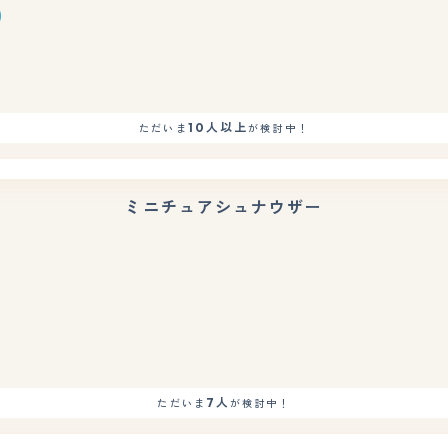
10人以上
ただいま
が検討中！
ミニチュアシュナウザー
もっと見る
7人
ただいま
が検討中！