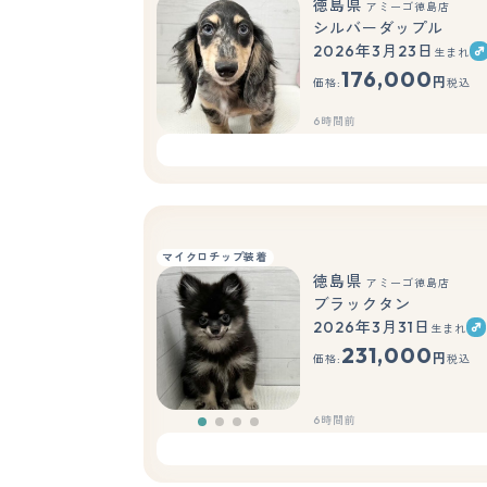
徳島県
アミーゴ徳島店
シルバーダップル
2026年3月23日
生まれ
176,000
円
価格:
税込
6時間前
マイクロチップ装着
徳島県
アミーゴ徳島店
ブラックタン
2026年3月31日
生まれ
231,000
円
価格:
税込
6時間前