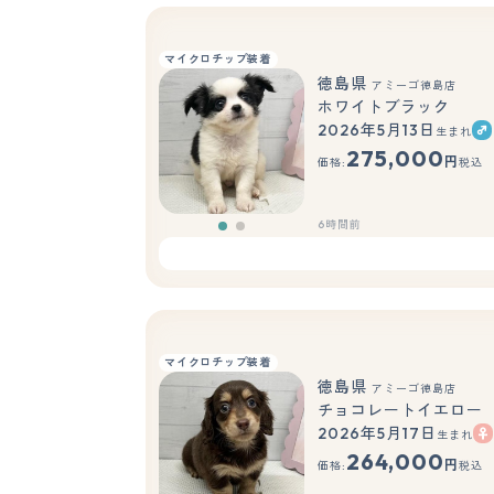
マイクロチップ装着
徳島県
アミーゴ徳島店
ホワイトブラック
2026年5月13日
生まれ
もっと見る
275,000
円
価格:
税込
6時間前
マイクロチップ装着
徳島県
アミーゴ徳島店
チョコレートイエロー
2026年5月17日
生まれ
264,000
円
価格:
税込