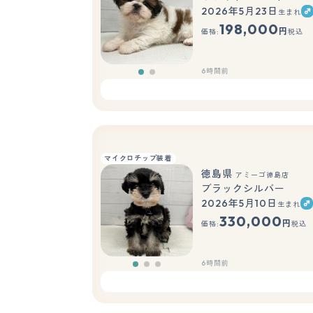
2026年5月23日
生まれ
もっと見る
198,000
円
価格:
税込
6時間前
マイクロチップ装着
徳島県
アミーゴ徳島店
ブラックシルバー
2026年5月10日
生まれ
330,000
円
価格:
税込
6時間前