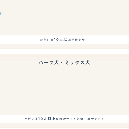
10人以上
ただいま
が検討中！
ハーフ犬・ミックス犬
もっと見る
10人以上
ただいま
が検討中！人気急上昇中です！