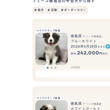
アミーゴ徳島店の中型犬から探す
# 柴犬
# 豆柴
# ボーダーコリー
マイクロチップ装着
徳島県
アミーゴ徳島店
ブルーホワイト
2026年5月25日
生まれ
242,000
円
価格:
税込
6時間前
マイクロチップ装着
徳島県
アミーゴ徳島店
ホワイトゴールド