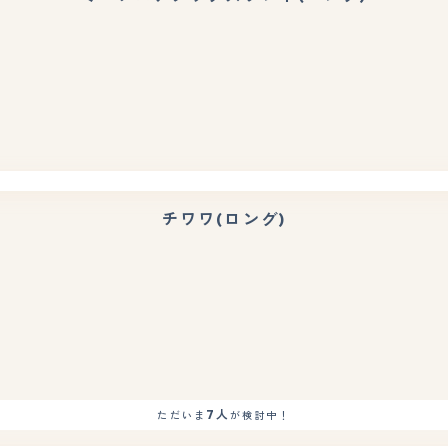
チワワ(ロング)
7人
ただいま
が検討中！