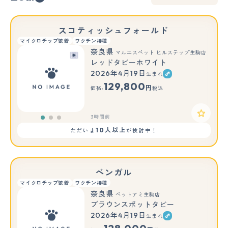
スコティッシュフォールド
マイクロチップ装着
ワクチン接種
奈良県
マルエスペット ヒルステップ生駒店
レッドタビーホワイト
2026年4月19日
生まれ
もっと見る
129,800
円
価格:
税込
3時間前
10人以上
ただいま
が検討中！
ベンガル
マイクロチップ装着
ワクチン接種
奈良県
ペットアミ生駒店
ブラウンスポットタビー
2026年4月19日
生まれ