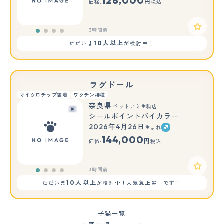
128,000
円
価格:
税込
3時間前
10人以上
ただいま
が検討中！
ラグドール
マイクロチップ装着
ワクチン接種
奈良県
ペットアミ生駒店
シールポイントバイカラー
2026年4月26日
生まれ
144,000
円
価格:
税込
3時間前
10人以上
ただいま
が検討中！人気急上昇中です！
子猫一覧