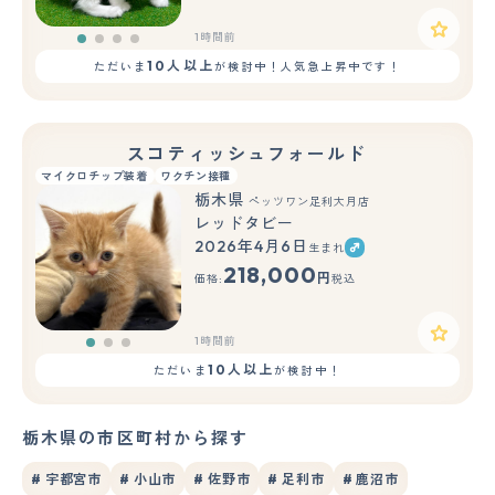
1時間前
10人以上
ただいま
が検討中！人気急上昇中です！
スコティッシュフォールド
マイクロチップ装着
ワクチン接種
栃木県
ペッツワン足利大月店
レッドタビー
2026年4月6日
生まれ
もっと見る
218,000
円
価格:
税込
1時間前
10人以上
ただいま
が検討中！
栃木県の市区町村から探す
# 宇都宮市
# 小山市
# 佐野市
# 足利市
# 鹿沼市