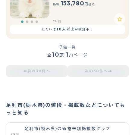
153,780
円
価格:
税込
2日前
10人以上
ただいま
が検討中！
子猫一覧
10
1
全
頭
/1ページ
前の30件へ
次の30件へ
足利市(栃木県)の値段・掲載数などについても
っと知る
足利市(栃木県)の価格帯別掲載数グラフ