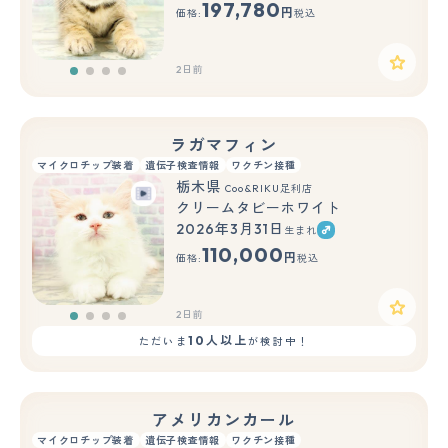
197,780
円
価格:
税込
2日前
ラガマフィン
マイクロチップ装着
遺伝子検査情報
ワクチン接種
栃木県
Coo&RIKU足利店
クリームタビーホワイト
2026年3月31日
生まれ
110,000
円
価格:
税込
2日前
10人以上
ただいま
が検討中！
アメリカンカール
マイクロチップ装着
遺伝子検査情報
ワクチン接種