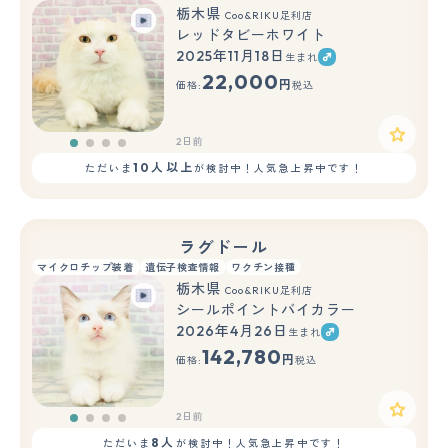
栃木県
Coo&RIKU足利店
レッドタビーホワイト
2025年11月18日
生まれ
22,000
円
価格:
税込
2日前
10人以上
ただいま
が検討中！人気急上昇中です！
ラグドール
マイクロチップ装着
遺伝子検査情報
ワクチン接種
栃木県
Coo&RIKU足利店
シールポイントバイカラー
2026年4月26日
生まれ
142,780
円
価格:
税込
2日前
8人
ただいま
が検討中！人気急上昇中です！