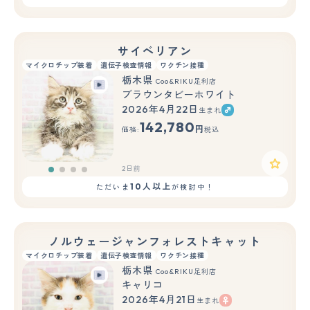
サイベリアン
マイクロチップ装着
遺伝子検査情報
ワクチン接種
栃木県
Coo&RIKU足利店
ブラウンタビーホワイト
2026年4月22日
生まれ
142,780
円
価格:
税込
2日前
10人以上
ただいま
が検討中！
ノルウェージャンフォレストキャット
マイクロチップ装着
遺伝子検査情報
ワクチン接種
栃木県
Coo&RIKU足利店
キャリコ
2026年4月21日
生まれ