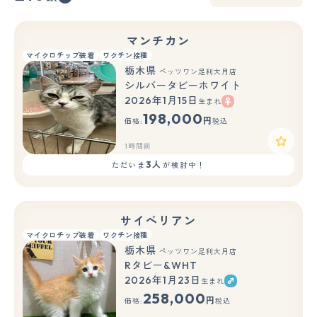
マンチカン
マイクロチップ装着
ワクチン接種
栃木県
ペッツワン足利大月店
シルバータビーホワイト
2026年1月15日
生まれ
198,000
円
価格:
税込
1時間前
3人
ただいま
が検討中！
サイベリアン
マイクロチップ装着
ワクチン接種
栃木県
ペッツワン足利大月店
Rタビー&WHT
2026年1月23日
生まれ
258,000
円
価格:
税込