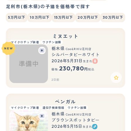
足利市(栃木県)の子猫を価格帯で探す
5万円以下
10万円以下
15万円以下
20万円以下
30万円以下
ミヌエット
マイクロチップ装着
ワクチン接種
栃木県
NEW
Coo&RIKU足利店
シルバータビーホワイト
2026年5月31日
生まれ
230,780
円
価格:
税込
2日前
ベンガル
マイクロチップ装着
遺伝子検査情報
ワクチン接種
栃木県
Coo&RIKU足利店
ブラウンスポットタビー
2026年5月15日
生まれ