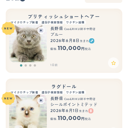
ブリティッシュショートヘアー
マイクロチップ装着
遺伝子検査情報
ワクチン接種
長野県
NEW
Coo&RIKU綿半中野店
ブルー
2026年6月8日
生まれ
110,000
円
価格:
税込
1日前
ラグドール
マイクロチップ装着
遺伝子検査情報
ワクチン接種
長野県
NEW
Coo&RIKU綿半中野店
シールポイントミテッド
2026年6月1日
生まれ
110,000
円
価格:
税込