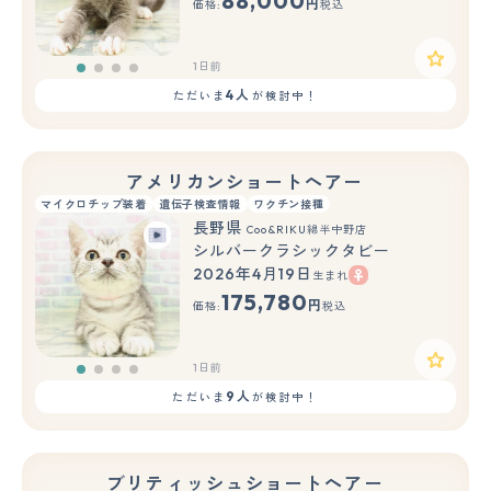
88,000
円
価格:
税込
1日前
4人
ただいま
が検討中！
アメリカンショートヘアー
マイクロチップ装着
遺伝子検査情報
ワクチン接種
長野県
Coo&RIKU綿半中野店
シルバークラシックタビー
2026年4月19日
生まれ
175,780
円
価格:
税込
1日前
9人
ただいま
が検討中！
ブリティッシュショートヘアー