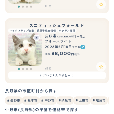
1日前
スコティッシュフォールド
マイクロチップ装着
遺伝子検査情報
ワクチン接種
長野県
Coo&RIKU綿半中野店
ブルーホワイト
2026年5月18日
生まれ
88,000
円
価格:
税込
1日前
2人
ただいま
が検討中！
長野県の市区町村から探す
# 長野市
# 松本市
# 中野市
# 須坂市
# 上田市
# 塩尻市
#
中野市(長野県)の子猫を価格帯で探す