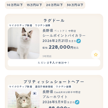
10万円以下
15万円以下
20万円以下
30万円以下
ラグドール
マイクロチップ装着
ワクチン接種
長野県
ペットアミ 中野店
シールポイントバイカラー
2026年2月21日
生まれ
228,000
円
価格:
税込
3時間前
9人
ただいま
が検討中！
ブリティッシュショートヘアー
マイクロチップ装着
遺伝子検査情報
ワクチン接種
長野県
Coo&RIKU綿半中野店
ブルーホワイト
2026年5月9日
生まれ