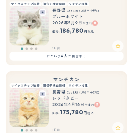
マイクロチップ装着
遺伝子検査情報
ワクチン接種
長野県
Coo&RIKU綿半中野店
ブルーホワイト
2026年5月9日
生まれ
186,780
円
価格:
税込
1日前
4人
ただいま
が検討中！
マンチカン
マイクロチップ装着
遺伝子検査情報
ワクチン接種
長野県
Coo&RIKU綿半中野店
レッドタビー
2026年4月16日
生まれ
175,780
円
価格:
税込
1日前