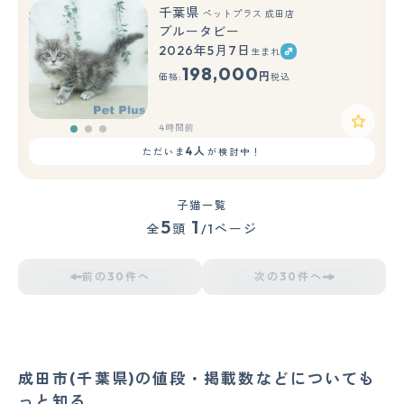
千葉県
ペットプラス 成田店
ブルータビー
2026年5月7日
生まれ
もっと見る
198,000
円
価格:
税込
4時間前
4人
ただいま
が検討中！
子猫一覧
5
1
全
頭
/1ページ
前の30件へ
次の30件へ
成田市(千葉県)の値段・掲載数などについても
っと知る