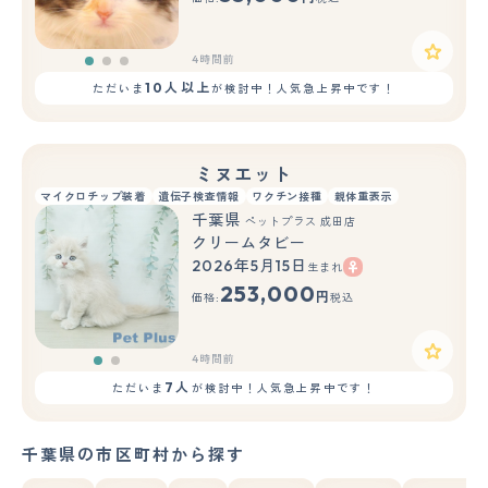
4時間前
10人以上
ただいま
が検討中！人気急上昇中です！
ミヌエット
マイクロチップ装着
遺伝子検査情報
ワクチン接種
親体重表示
千葉県
ペットプラス 成田店
クリームタビー
2026年5月15日
生まれ
もっと見る
253,000
円
価格:
税込
4時間前
7人
ただいま
が検討中！人気急上昇中です！
千葉県の市区町村から探す