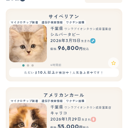
サイベリアン
マイクロチップ装着
遺伝子検査情報
ワクチン接種
千葉県
ワンラブイオンタウン成田富里店
シルバータビー
2026年3月15日
生まれ
もっと見る
96,800
円
価格:
税込
4時間前
10人以上
ただいま
が検討中！人気急上昇中です！
アメリカンカール
マイクロチップ装着
遺伝子検査情報
ワクチン接種
千葉県
ワンラブイオンタウン成田富里店
キャリコ
2026年1月29日
生まれ
もっと見る
55,000
円
価格:
税込