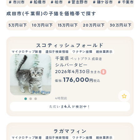
# 市川市
# 船橋市
# 柏市
# 習志野市
# 鎌ケ谷市
# 千葉市稲
成田市(千葉県)の子猫を価格帯で探す
5万円以下
10万円以下
15万円以下
20万円以下
30万円以下
スコティッシュフォールド
マイクロチップ装着
遺伝子検査情報
ワクチン接種
親体重表示
千葉県
ペットプラス 成田店
シルバータビー
2026年4月30日
生まれ
もっと見る
176,000
円
価格:
税込
4時間前
4人
ただいま
が検討中！
ラガマフィン
マイクロチップ装着
遺伝子検査情報
ワクチン接種
親体重表示