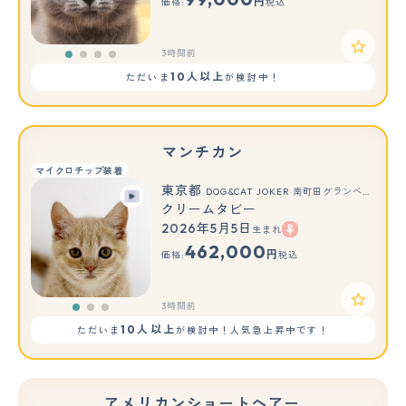
円
価格:
税込
3時間前
10人以上
ただいま
が検討中！
マンチカン
マイクロチップ装着
東京都
DOG&CAT JOKER 南町田グランベリーパーク店
クリームタビー
2026年5月5日
生まれ
もっと見る
462,000
円
価格:
税込
3時間前
10人以上
ただいま
が検討中！人気急上昇中です！
アメリカンショートヘアー