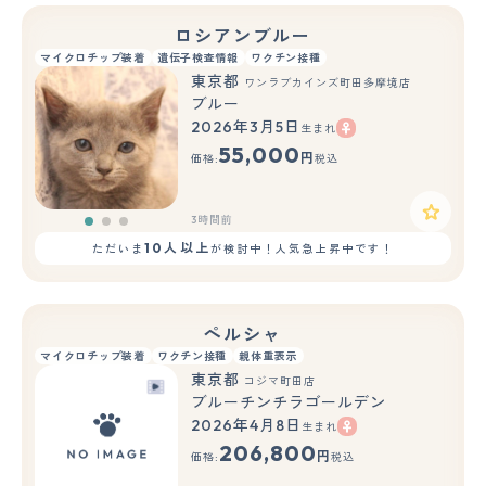
ロシアンブルー
マイクロチップ装着
遺伝子検査情報
ワクチン接種
東京都
ワンラブカインズ町田多摩境店
ブルー
2026年3月5日
生まれ
もっと見る
55,000
円
価格:
税込
3時間前
10人以上
ただいま
が検討中！人気急上昇中です！
ペルシャ
マイクロチップ装着
ワクチン接種
親体重表示
東京都
コジマ町田店
ブルーチンチラゴールデン
2026年4月8日
生まれ
206,800
円
価格:
税込