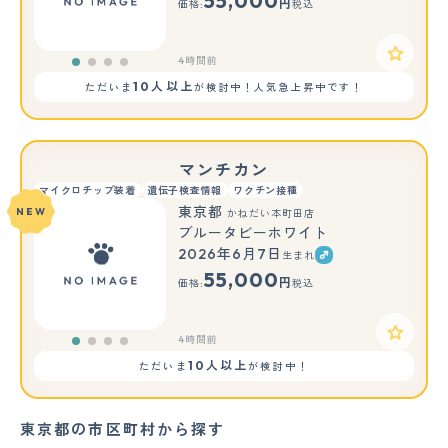
55,000
円
価格:
税込
4時間前
10人以上
ただいま
が検討中！人気急上昇中です！
マンチカン
マイクロチップ装着
遺伝子検査情報
ワクチン接種
東京都
NEW
かねだい本町田店
ブルータビーホワイト
2026年6月7日
生まれ
55,000
円
価格:
税込
4時間前
10人以上
ただいま
が検討中！
東京都の市区町村から探す