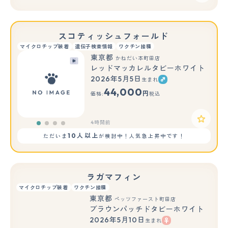
スコティッシュフォールド
マイクロチップ装着
遺伝子検査情報
ワクチン接種
東京都
かねだい本町田店
レッドマッカレルタビーホワイト
2026年5月5日
生まれ
44,000
円
価格:
税込
4時間前
10人以上
ただいま
が検討中！人気急上昇中です！
ラガマフィン
マイクロチップ装着
ワクチン接種
東京都
ペッツファースト町田店
ブラウンパッチドタビーホワイト
2026年5月10日
生まれ
もっと見る