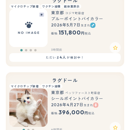
ラグドール
マイクロチップ装着
ワクチン接種
親体重表示
東京都
コジマ町田店
ブルーポイントバイカラー
2026年5月7日
生まれ
151,800
円
価格:
税込
3時間前
4人
ただいま
が検討中！
ラグドール
マイクロチップ装着
ワクチン接種
東京都
ペッツファースト町田店
シールポイントバイカラー
2026年4月27日
生まれ
もっと見る
396,000
円
価格:
税込
4時間前