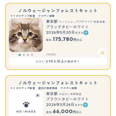
ノルウェージャンフォレストキャット
マイクロチップ装着
ワクチン接種
東京都
ペットショッププチマリア 町田多摩境店
ブラックタビーホワイト
2026年5月20日
生まれ
175,780
円
価格:
税込
3時間前
10人以上
ただいま
が検討中！
ノルウェージャンフォレストキャット
マイクロチップ装着
遺伝子検査情報
ワクチン接種
東京都
かねだい本町田店
ブラウンタビーホワイト
2026年5月24日
生まれ
66,000
円
価格:
税込