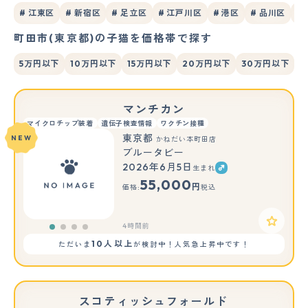
# 江東区
# 新宿区
# 足立区
# 江戸川区
# 港区
# 品川区
#
町田市(東京都)の子猫を価格帯で探す
5万円以下
10万円以下
15万円以下
20万円以下
30万円以下
マンチカン
マイクロチップ装着
遺伝子検査情報
ワクチン接種
東京都
NEW
かねだい本町田店
ブルータビー
2026年6月5日
生まれ
55,000
円
価格:
税込
4時間前
10人以上
ただいま
が検討中！人気急上昇中です！
スコティッシュフォールド