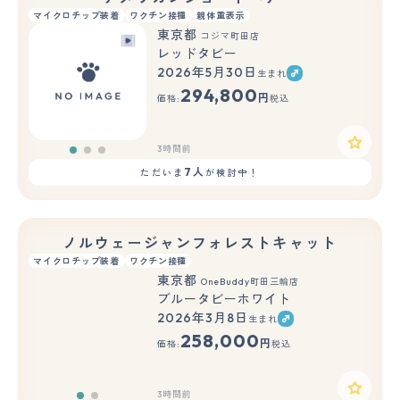
マイクロチップ装着
ワクチン接種
親体重表示
東京都
コジマ町田店
レッドタビー
2026年5月30日
生まれ
もっと見る
294,800
円
価格:
税込
3時間前
7人
ただいま
が検討中！
ノルウェージャンフォレストキャット
マイクロチップ装着
ワクチン接種
東京都
OneBuddy町田三輪店
ブルータビーホワイト
2026年3月8日
生まれ
もっと見る
258,000
円
価格:
税込
3時間前