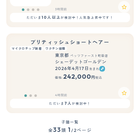
3時間前
10人以上
ただいま
が検討中！人気急上昇中です！
ブリティッシュショートヘアー
マイクロチップ装着
ワクチン接種
東京都
ペッツファースト町田店
シェーデットゴールデン
2026年4月17日
生まれ
もっと見る
242,000
円
価格:
税込
4時間前
7人
ただいま
が検討中！
子猫一覧
33
1
全
頭
/2ページ