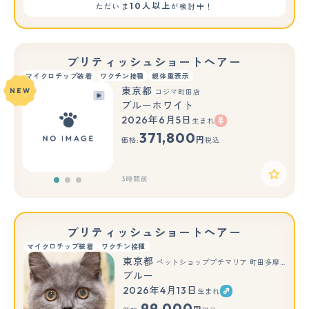
10人以上
ただいま
が検討中！
ブリティッシュショートヘアー
マイクロチップ装着
ワクチン接種
親体重表示
東京都
NEW
コジマ町田店
ブルーホワイト
2026年6月5日
生まれ
もっと見る
371,800
円
価格:
税込
3時間前
ブリティッシュショートヘアー
マイクロチップ装着
ワクチン接種
東京都
ペットショッププチマリア 町田多摩境店
ブルー
2026年4月13日
生まれ
99,000