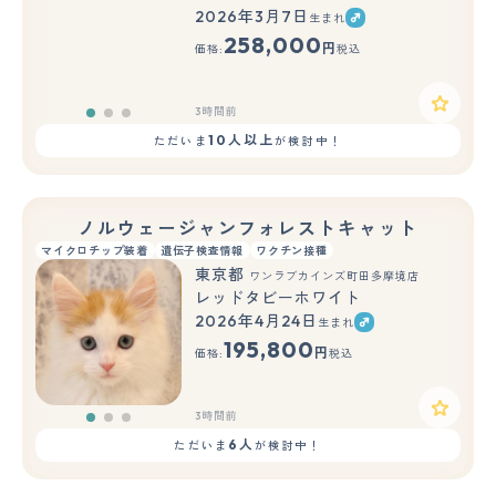
2026年3月7日
生まれ
もっと見る
258,000
円
価格:
税込
3時間前
10人以上
ただいま
が検討中！
ノルウェージャンフォレストキャット
マイクロチップ装着
遺伝子検査情報
ワクチン接種
東京都
ワンラブカインズ町田多摩境店
レッドタビーホワイト
2026年4月24日
生まれ
もっと見る
195,800
円
価格:
税込
3時間前
6人
ただいま
が検討中！