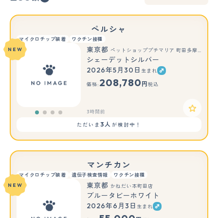
ペルシャ
マイクロチップ装着
ワクチン接種
東京都
NEW
ペットショッププチマリア 町田多摩境店
シェーデットシルバー
2026年5月30日
生まれ
208,780
円
価格:
税込
3時間前
3人
ただいま
が検討中！
マンチカン
マイクロチップ装着
遺伝子検査情報
ワクチン接種
東京都
NEW
かねだい本町田店
ブルータビーホワイト
2026年6月3日
生まれ