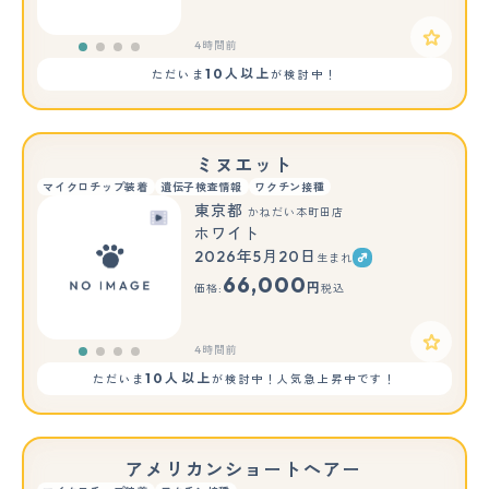
4時間前
10人以上
ただいま
が検討中！
ミヌエット
マイクロチップ装着
遺伝子検査情報
ワクチン接種
東京都
かねだい本町田店
ホワイト
2026年5月20日
生まれ
66,000
円
価格:
税込
4時間前
10人以上
ただいま
が検討中！人気急上昇中です！
アメリカンショートヘアー