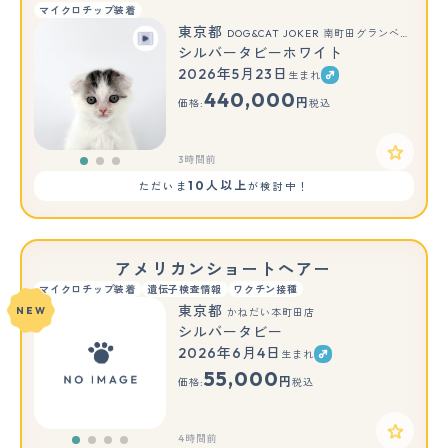
マイクロチップ装着
東京都
DOG&CAT JOKER 南町田グランベリーパーク店
シルバータビーホワイト
2026年5月23日
生まれ
もっと見る
440,000
円
価格:
税込
3時間前
10人以上
ただいま
が検討中！
アメリカンショートヘアー
マイクロチップ装着
遺伝子検査情報
ワクチン接種
東京都
NEW
かねだい本町田店
シルバータビー
2026年6月4日
生まれ
55,000
円
価格:
税込
4時間前