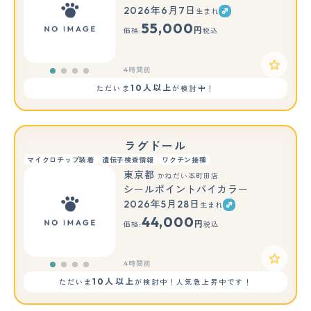
2026年6月7日
生まれ
55,000
円
価格:
税込
4時間前
10人以上
ただいま
が検討中！
ラグドール
マイクロチップ装着
遺伝子検査情報
ワクチン接種
東京都
かねだい本町田店
シールポイントバイカラー
2026年5月28日
生まれ
44,000
円
価格:
税込
4時間前
10人以上
ただいま
が検討中！人気急上昇中です！