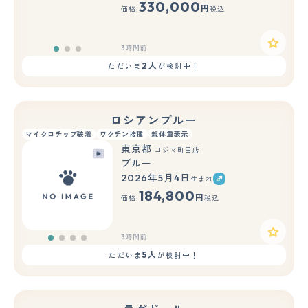
330,000
円
価格:
税込
3時間前
2人
ただいま
が検討中！
ロシアンブルー
マイクロチップ装着
ワクチン接種
親体重表示
東京都
コジマ町田店
ブルー
2026年5月4日
生まれ
184,800
円
価格:
税込
3時間前
5人
ただいま
が検討中！