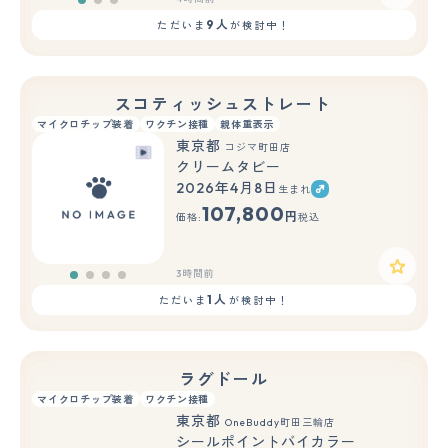
9人
ただいま
が検討中！
スコティッシュストレート
マイクロチップ装着
ワクチン接種
親体重表示
東京都
コジマ町田店
クリームタビー
2026年4月8日
生まれ
107,800
円
価格:
税込
3時間前
1人
ただいま
が検討中！
ラグドール
マイクロチップ装着
ワクチン接種
東京都
OneBuddy町田三輪店
シールポイントバイカラー