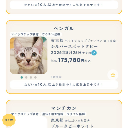
10人以上
ただいま
が検討中！人気急上昇中です！
ベンガル
マイクロチップ装着
ワクチン接種
東京都
ペットショッププチマリア 町田多摩境店
シルバースポットタビー
2026年5月25日
生まれ
175,780
円
価格:
税込
3時間前
10人以上
ただいま
が検討中！人気急上昇中です！
マンチカン
マイクロチップ装着
遺伝子検査情報
ワクチン接種
東京都
NEW
かねだい本町田店
ブルータビーホワイト