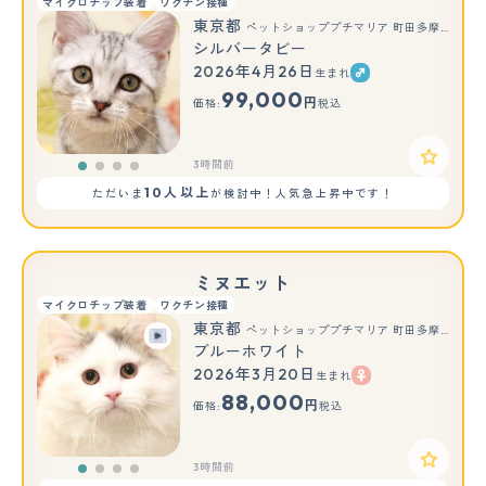
マイクロチップ装着
ワクチン接種
東京都
ペットショッププチマリア 町田多摩境店
シルバータビー
2026年4月26日
生まれ
99,000
円
価格:
税込
3時間前
10人以上
ただいま
が検討中！人気急上昇中です！
ミヌエット
マイクロチップ装着
ワクチン接種
東京都
ペットショッププチマリア 町田多摩境店
ブルーホワイト
2026年3月20日
生まれ
88,000
円
価格:
税込
3時間前