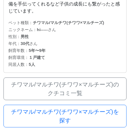
備を手伝ってくれるなど子供の成長にも繋がったと感
じています。
ペット種類：
チワマル/マルチワ(チワワ×マルチーズ)
ニックネーム：
hi-----
さん
性別：
男性
年代：
30代
さん
飼育年数：
5年〜9年
飼育環境：
１戸建て
同居人数：
5人
チワマル/マルチワ(チワワ×マルチーズ)の
クチコミ一覧
チワマル/マルチワ(チワワ×マルチーズ)を
探す