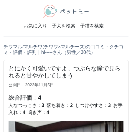
お気に入り
子犬を検索
子猫を検索
チワマル/マルチワ(チワワ×マルチーズ)の口コミ・クチコ
ミ・評価・評判｜hi-----さん（男性／30代）
とにかく可愛いですよ。つぶらな瞳で見ら
れると甘やかしてしまう
公開日：2023年11月5日
総合評価：
4
人なつっこさ：
3
落ち着き：
2
しつけやすさ：
3
お手
入れ：
4
鳴き声：
4