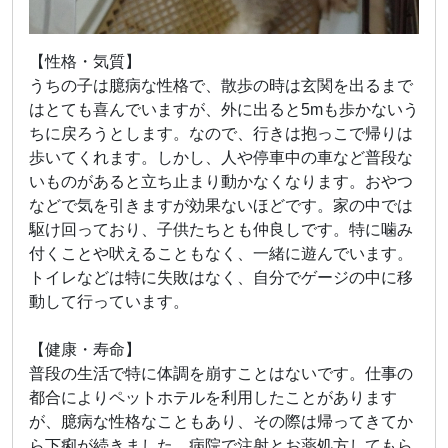
【性格・気質】
うちの子は臆病な性格で、散歩の時は玄関を出るまで
はとても喜んでいますが、外に出ると5mも歩かないう
ちに戻ろうとします。なので、行きは抱っこで帰りは
歩いてくれます。しかし、人や停車中の車など普段な
いものがあると立ち止まり動かなくなります。おやつ
などで気を引きますが効果ないほどです。家の中では
駆け回っており、子供たちとも仲良しです。特に噛み
付くことや吠えることもなく、一緒に遊んでいます。
トイレなどは特に失敗はなく、自分でゲージの中に移
動して行っています。
【健康・寿命】
普段の生活で特に体調を崩すことはないです。仕事の
都合によりペットホテルを利用したことがあります
が、臆病な性格なこともあり、その際は帰ってきてか
ら下痢が続きました。病院で注射とお薬処方してもら