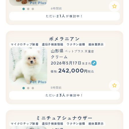
6時間前
1人
ただいま
が検討中！
ポメラニアン
マイクロチップ装着
遺伝子検査情報
ワクチン接種
親体重表示
山形県
ペットプラス 天童店
クリーム
2026年5月17日
生まれ
もっと見る
242,000
円
価格:
税込
5時間前
3人
ただいま
が検討中！
ミニチュアシュナウザー
マイクロチップ装着
遺伝子検査情報
ワクチン接種
親体重表示