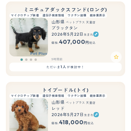
ミニチュアダックスフンド(ロング)
マイクロチップ装着
遺伝子検査情報
ワクチン接種
親体重表示
山形県
ペットプラス 天童店
ブラックタン
2026年5月22日
生まれ
407,000
円
価格:
税込
5時間前
1人
ただいま
が検討中！
トイプードル(トイ)
マイクロチップ装着
遺伝子検査情報
ワクチン接種
親体重表示
山形県
ペットプラス 天童店
レッド
2026年5月27日
生まれ
もっと見る
418,000
円
価格:
税込