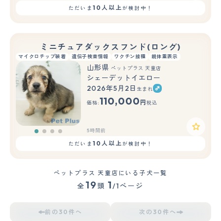
10人以上
ただいま
が検討中！
ミニチュアダックスフンド(ロング)
マイクロチップ装着
遺伝子検査情報
ワクチン接種
親体重表示
山形県
ペットプラス 天童店
シェーデットイエロー
2026年5月2日
生まれ
110,000
円
価格:
税込
5時間前
10人以上
ただいま
が検討中！
ペットプラス 天童店にいる子犬一覧
19
1
全
頭
/1ページ
前の30件へ
次の30件へ