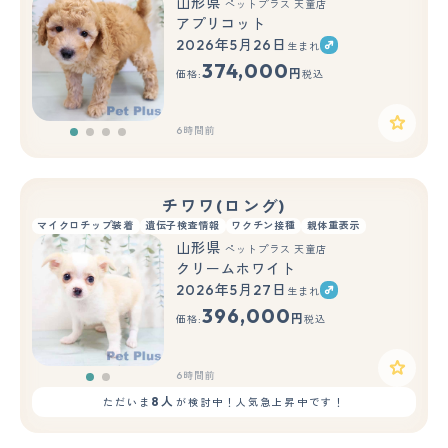
山形県
ペットプラス 天童店
アプリコット
2026年5月26日
生まれ
374,000
円
価格:
税込
6時間前
チワワ(ロング)
マイクロチップ装着
遺伝子検査情報
ワクチン接種
親体重表示
山形県
ペットプラス 天童店
クリームホワイト
2026年5月27日
生まれ
もっと見る
396,000
円
価格:
税込
6時間前
8人
ただいま
が検討中！人気急上昇中です！