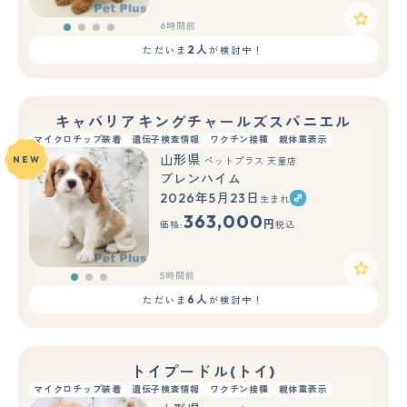
6時間前
2人
ただいま
が検討中！
キャバリアキングチャールズスパニエル
マイクロチップ装着
遺伝子検査情報
ワクチン接種
親体重表示
山形県
NEW
ペットプラス 天童店
ブレンハイム
2026年5月23日
生まれ
もっと見る
363,000
円
価格:
税込
5時間前
6人
ただいま
が検討中！
トイプードル(トイ)
マイクロチップ装着
遺伝子検査情報
ワクチン接種
親体重表示