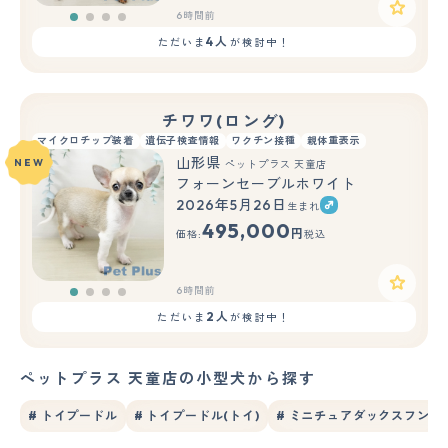
6時間前
4人
ただいま
が検討中！
チワワ(ロング)
マイクロチップ装着
遺伝子検査情報
ワクチン接種
親体重表示
山形県
NEW
ペットプラス 天童店
フォーンセーブルホワイト
2026年5月26日
生まれ
495,000
円
価格:
税込
6時間前
2人
ただいま
が検討中！
ペットプラス 天童店の小型犬から探す
# トイプードル
# トイプードル(トイ)
# ミニチュアダックスフンド