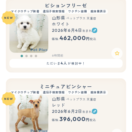
ビションフリーゼ
マイクロチップ装着
遺伝子検査情報
ワクチン接種
親体重表示
山形県
NEW
ペットプラス 天童店
ホワイト
2026年6月4日
生まれ
462,000
円
価格:
税込
6時間前
4人
ただいま
が検討中！
ミニチュアピンシャー
マイクロチップ装着
遺伝子検査情報
ワクチン接種
親体重表示
山形県
NEW
ペットプラス 天童店
レッド
2026年6月2日
生まれ
396,000
円
価格:
税込