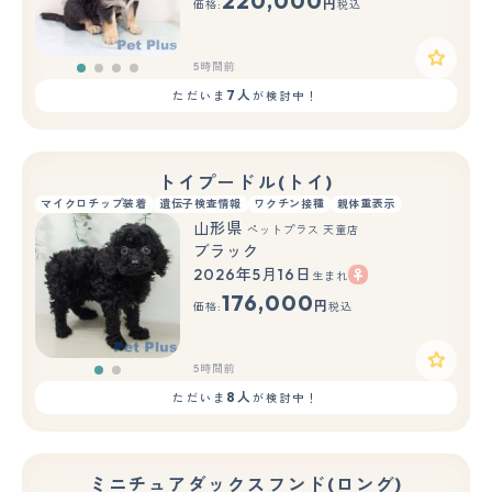
220,000
円
価格:
税込
5時間前
7人
ただいま
が検討中！
トイプードル(トイ)
マイクロチップ装着
遺伝子検査情報
ワクチン接種
親体重表示
山形県
ペットプラス 天童店
ブラック
2026年5月16日
生まれ
もっと見る
176,000
円
価格:
税込
5時間前
8人
ただいま
が検討中！
ミニチュアダックスフンド(ロング)