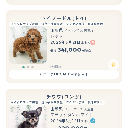
トイプードル(トイ)
マイクロチップ装着
遺伝子検査情報
ワクチン接種
親体重表示
山形県
ペットプラス 天童店
レッド
2026年5月21日
生まれ
もっと見る
341,000
円
価格:
税込
5時間前
10人以上
ただいま
が検討中！
チワワ(ロング)
マイクロチップ装着
遺伝子検査情報
ワクチン接種
親体重表示
山形県
ペットプラス 天童店
ブラックタンホワイト
2026年5月12日
生まれ