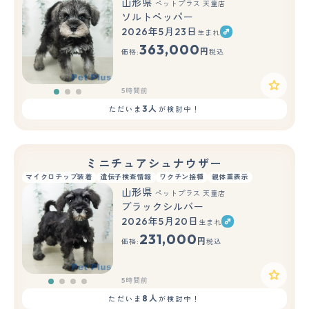
山形県
ペットプラス 天童店
ソルトペッパー
2026年5月23日
生まれ
もっと見る
363,000
円
価格:
税込
5時間前
3人
ただいま
が検討中！
ミニチュアシュナウザー
マイクロチップ装着
遺伝子検査情報
ワクチン接種
親体重表示
山形県
ペットプラス 天童店
ブラックシルバー
2026年5月20日
生まれ
231,000
円
価格:
税込
5時間前
8人
ただいま
が検討中！