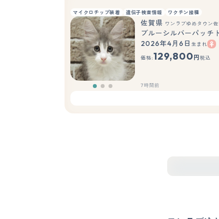
マイクロチップ装着
遺伝子検査情報
ワクチン接種
佐賀県
ワンラブゆめタウン佐
ブルーシルバーパッチ
2026年4月6日
生まれ
129,800
円
価格:
税込
7時間前