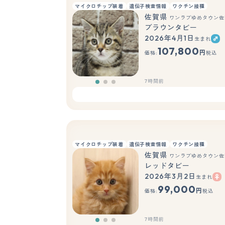
マイクロチップ装着
遺伝子検査情報
ワクチン接種
佐賀県
ワンラブゆめタウン佐
ブラウンタビー
2026年4月1日
生まれ
107,800
円
価格:
税込
7時間前
マイクロチップ装着
遺伝子検査情報
ワクチン接種
佐賀県
ワンラブゆめタウン佐
レッドタビー
2026年3月2日
生まれ
99,000
円
価格:
税込
7時間前