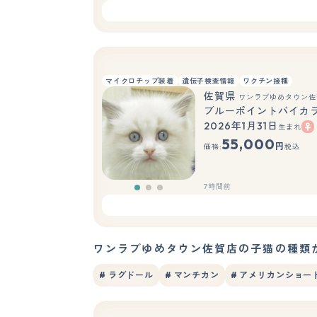
マイクロチップ装着
遺伝子検査情報
ワクチン接種
佐賀県
ワンラブゆめタウン佐
ブルーポイントバイカ
2026年1月31日
生まれ
55,000
円
価格:
税込
7時間前
ワンラブゆめタウン佐賀店の子猫の種類
# ラグドール
# マンチカン
# アメリカンショー