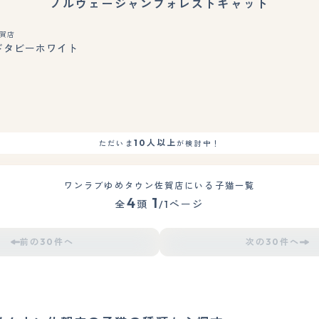
ノルウェージャンフォレストキャット
賀店
ドタビーホワイト
もっと見る
10人以上
ただいま
が検討中！
ワンラブゆめタウン佐賀店にいる子猫一覧
4
1
全
頭
/1ページ
前の30件へ
次の30件へ