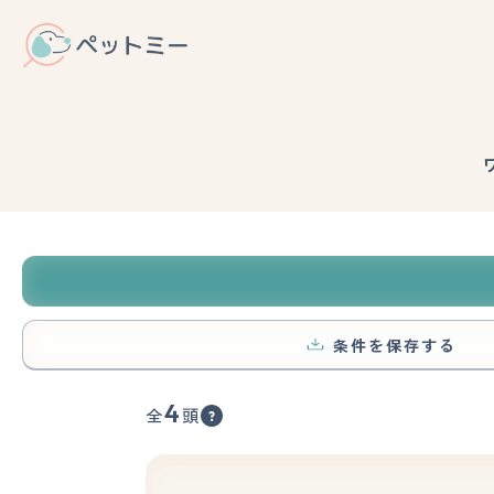
条件を保存する
4
全
頭