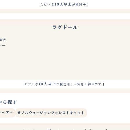
10人以上
ただいま
が検討中！
ラグドール
賀店
ラー
もっと見る
10人以上
ただいま
が検討中！人気急上昇中です！
から探す
トヘアー
# ノルウェージャンフォレストキャット