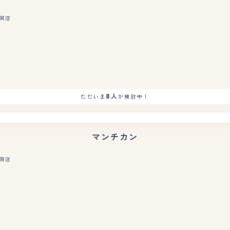
賀店
もっと見る
8人
ただいま
が検討中！
マンチカン
賀店
もっと見る