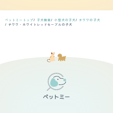
てきたときなどは、興奮してキャンキャン鳴くこともある
しっかり切り替えているように思います。要望を押し通そ
際にチワワの小ささや仕草の可愛さにとても惹かれてしま
10cm前後で、常に抜け毛の量が多いです。特に季節の変
が、普段はキュンキュンと嬉しそうにすり寄ってくる感じ
うとするよりは、お座りして待っていてくれることが多い
いました。 その子がブリーダーの元へ帰らなくてはいけ
わり目は、体を撫でるだけでかなり抜けます。ブラッシン
が多い。甘えたいときは不安なことがあるときには、クゥ
です。初めての場所だったりすると固まってしまいます
ない時期が近づいてくるのが耐えられなくなったのを覚え
グは週に1回ほどしていますが、抜け毛が気になる時は頻
ーンクゥーンと鳴くことが多い。ただ、知らない人を見た
が、慣れたら大丈夫です。 【しつけやすさ】 しつけはあ
ています。 その子がいなくなってからは寂しさが強くな
度を増やしています。シャンプーは1.2ヶ月に１回程度で
場合などは、警戒心から激しくキャンキャン鳴く。 【総
まりしていなかったのですが、勝手に自分でトイレを覚え
ペットミートップ
子犬検索
小型犬の子犬
チワワの子犬
りすぎて、ホームセンターのペットコーナーを見て回るこ
す。皮脂が多くなりベタついてきた段階でシャンプーして
評】 成犬になってもあまりサイズが変わらず、ずっと小
呼び戻しとお座りを覚えました。賢くて言葉もしっかり聞
チワワ・ホワイトレッドセーブルの子犬
とが多くなりました。 そんなある日、預りをしたチワワ
います。おしりと足の裏の毛は伸びるので、シャンプーの
さいままでいてくれること。頭のいい子なので、教えたこ
いてくれるので、とても飼いやすいです。 散歩は季節に
とそっくりなチワワを見つけました。 嬉しさのあまり、
際にカットしています。愛犬は10歳を超えましたが、健
とはしっかり言いつけを守るし、基本的には穏やかで落ち
よるのですが、週に2、3回(1回10-30分)ほどです。途中
思わずその場で飼うことを決めてそのまま家に連れて帰り
康に問題はありませんが、数年に一度、健康診断をしてい
着いた性格なので、初めて犬を飼う人でもしつけさえしっ
危ない道や本人が怯え始めて固まった場合が抱っこしてい
我が家の一員になりました。 身体の小ささに家族も魅せ
ます。病気の早期発見のためには、定期的なチェックをす
かりしておけば、それほど大変ではない。ただ、好奇心が
ます。 【お手入れ】 毛はロングで柔らかめです。シャン
られてしまい、今では犬界のアイドルになっています。
るのがいいでしょう 【鳴き声】 普段、家族や来客に対し
旺盛な面があり、興奮すると鳴きまくったり、ヤンチャに
プーは週一程度で行っていますが、抜け毛がすごく常に服
ては一切吠えませんが、外を散歩している犬に対しては吠
駆け回ったりしてしまうのが少し大変。抜け毛が多く、特
に毛がついてしまいます。 カットにはいっていません。
えます。全身を使って吠えるので、鳴き声は大きいです
に春と秋の季節の変わり目は大変なことになるので、まめ
うちの子は予想以上にすくすく育ってしまって、現在ぽっ
が、「ダメ」と言うと、こちらに体を向け鳴くのを止めて
に掃除をしなければいけないのはネック。落ち込んで帰宅
ちゃり目なことに悩まされています。また涙やけがひど
くれます。キンキン高い鳴き声ではなく、低い声で威嚇し
した日などは、顔色や雰囲気で何かを察するのか、いつも
く、鼻涙管洗浄も行ったのですが、元々腺が細いようで危
ているようです。 【総評】 生後半年で迎え入れ、初めは
以上に甘えてきたり、逆に適度な距離をおいてくれたり
ないということで途中で中止になりました。フードを現在
飼い主にしか心を開かなかった子が、色んな人と接するよ
と、ツンデレ具合が最高にかわいい。
少しずつ色々試している状況です。 基本健康体なので特
うになり誰にでもお腹を見せるまでに成長出来たことが何
に投薬や検診必須ではないのですが、長生きをしてほしい
より嬉しい事でした。寂しさからか、壁をかじられたり、
ので月1で健康診断へ連れて行っています。 【鳴き声】 全
自分のうんちを食べた事もありましたが根気強くしつけを
く吠えないのですが、キューンとは鳴きます。遊んで欲し
すると、それらの問題行動も収まっていきました。抜け毛
い時や長時間待たせてしまった時、朝ごはんの時間になる
はかなりありますが、毛が絡まる事はあまりないので、手
と鳴きます。声量は全く大きくないので、特に不快感がな
入れの楽さもチワワの良さだと思います。愛嬌たっぷりで
いため注意はしていません。多分「ワン」を知らないのだ
人懐っこい所が愛犬の良い所です。
と思います。 【総評】 サイズ感がちょうどよく、可愛く
て飼いやすいところが好きです。うちの子と出会った時