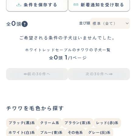
条件を保存する
新着通知を受け取る
0
並び順
全
頭
ご希望される条件の子犬はいませんでした。
ホワイトレッドセーブルのチワワの子犬一覧
0
1
全
頭
/1ページ
前の30件へ
次の30件へ
チワワを毛色から探す
ブラック(黒)系
クリーム系
ブラウン(茶)系
レッド(赤)系
ホワイト(白)系
ブルー(青)系
その他系
グレー(灰)系