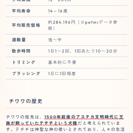
平均寿命
14～16歳
約284,196円（※petmiデータ参
平均販売価格
照）
運動量
低〜中
散歩時間
1日1〜2回、1回あたり10〜20分
トリミング
基本的に不要
ブラッシング
1日に1回程度
チワワの歴史
チワワの祖先は、
1500年前後のアステカ文明時代に王
族が飼っていたテチチという犬種
だと考えられていま
す。テチチは神聖な神の使いとされており、人々の生活