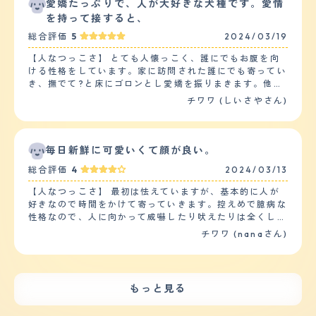
うで、嫌がることなどはせず、初めましてのお友達やお客
愛嬌たっぷりで、人が大好きな犬種です。愛情
トイレについてですが、ほぼしつけはいりませんでした。
様でも、時間が経つと警戒心が和らぐのか、いつの間にか
を持って接すると、
しっかりとトイレシートで用を足してくれるので助かって
マスコットのような立ち位置になっている。 【落ち着
います。 ご飯を食べすぎたり庭で草を食べた後に、時々
総合評価
5
2024/03/19
き】 普段から顔見知りの人の前では、あまり興奮したり
吐き戻しがあるのですが、それもトイレシートの上でして
取り乱すこともなく、穏やかとまではいかないものの、比
くれます。 散歩ですが我が家のチワワは散歩が嫌いで、
【人なつっこさ】 とても人懐っこく、誰にでもお腹を向
較的落ち着いていると思う。2歳頃までは、ヤンチャ過ぎ
リードを付けて外に出ると一歩も動きません。 なので、
ける性格をしています。家に訪問された誰にでも寄ってい
るあまり困り果てることもあったが、3歳以降はかなり落
他の子たちの散歩時にリュックに入って外に出ます。 今
き、撫でて?と床にゴロンとし愛嬌を振りまきます。他の
ち着いてくるというか、大興奮はしなくなってきた。
は自宅の庭をドッグランに作り直したので、天気の良い日
ペットとは接するのがあまり得意ではないようで、ドッグ
チワワ (しいさやさん)
【しつけやすさ】 迎え入れてから5日程は慣れるために自
は庭で走り回っています。 10分程度が限界ですけどね。
ランに連れていっても地面をクンクン嗅ぐばかりで、交流
由にさせていたが、そこからは3ヶ月ほどかけて少しずつ
【お手入れ】 ロングなのでそれなりの毛の長さはありま
しようとはしません。しかし他の飼い主さんには誰にでも
しつけをしていった。繰り返し短い言葉で命令し、上手く
す。 散歩に行かないからなのか、汚れることもなく、ト
撫でてもらいたいようです。子供たちとの相性について
できれば褒めるを繰り返すことで、割りと身につくのは早
リミングに連れて行ったことはありません。 爪と肉球の
は、きちんと相手を見分けて接していて、毛を引っ張られ
毎日新鮮に可愛いくて顔が良い。
かった気がする。散歩は、だいたい1.5kmくらい、20分
毛のカットはわたしがしています。 抜け毛についてです
たり、追いかけてくる小さい子にはお腹を見せません。
程度行うことが多い。できる日は少なめに2回行く感じ。
総合評価
4
2024/03/13
が、これはかなり抜けています。 クッションなどはこま
【落ち着き】 愛犬は10歳と言う事もあり、普段落ち着い
【お手入れ】 基本的には、毎日スリッカーブラシでのブ
めに゛コロコロ゛をかけないといけません。 今まで病気
ている事が多いです。興奮する場面は、おやつを貰える時
ラッシングを行い、コームを使って毛玉がないかも確認し
【人なつっこさ】 最初は怯えていますが、基本的に人が
をしたことも、疾患があると言われたこともありません。
や来客があった時、外を散歩する犬を見かけた時です。特
ている。だいたい2日に1回くらいは、蒸しタオルで拭くよ
好きなので時間をかけて寄っていきます。控えめで臆病な
とても健康です。 ただ、身体が小さいせいか、胸肉など
におやつを貰えると分かったら時は、クルクル回ってお座
うにも。シャンプーは月に3~4回ほど、サロンでお願いし
性格なので、人に向かって威嚇したり吠えたりは全くしま
を多めに与えてしまうと便がゆるくなることがあるので、
りして、を繰り返してヨダレを垂らします。 【しつけや
ている。スムースではあるものの、抜け毛は意外と多く、
せん。ただ懐くまでに少し時間はかかります。 犬に対し
チワワ (nanaさん)
ご飯の量はとても気を付けています。 【鳴き声】 鳴き声
すさ】 チワワは他の犬種に比べて、しつけしやすい犬種
掃除機は毎日かけた上で、ラグなどのファブリック類には
ては大抵相手が焦れて吠えられるか、突撃されて怯えてあ
は小さいですが、とても甲高い声で鳴きます。 我が家の
かと思います。なぜなら飼い主との主従関係を大事にする
まめにコロコロをかけるようにしている。カットは3ヶ月
まり仲良くなれません…。子供に対しては、近寄りたいけ
場合は、他の子たちにちょっかいをかけられた時くらいに
からです。日常的な訓練やしつけは、ご飯やおやつをあげ
~4ヶ月に1回くらいのペースで行っているが、夏場は2ヶ
どちょっと怖いと思ってる感じがします。下校途中の小学
しか本気で鳴かないので、「五月蝿いなぁ」と感じる時は
る際に「待て」「よし」など比較的簡単なものを行ってい
月に1回くらいにしている。豆柴風のカットが1番気に入っ
生が寄ってくると、しっぽは振っていますが私の後ろに隠
あまりありません。 他の子たちと一緒におやつを食べる
ます。散歩については、週2.3回で数十分ほど歩くように
もっと見る
ている。検診は年に1回、同じ時期に予約を入れている
れてしまうこともしばしばあります。 【落ち着き】 基本
時でも静かに待っています。 【総評】 以前ブリーダーか
しています。家では、おやつを投げて走らせたり、階段の
が、今のところ問題はない。 【鳴き声】 外出先から戻っ
的には落ち着いています。はしゃぐ時とのんびりする時を
らの子犬預りでチワワを飼育したことがあります。 その
昇り降りで運動量を増やしています。 【お手入れ】 毛は