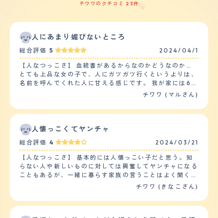
チワワのクチコミ 23件
人にあまり媚びないところ
総合評価
5
2024/04/1
【人なつっこさ】 血統書があるからなのかどうなのか…
とても上品な女の子で、人にガツガツ行くというよりは、
名前を呼んでくれた人に甘える感じです。 我が家には6頭
の犬種もさまざまな犬がいるのですが、チワワはその中で
チワワ (マルさん)
末っ子になります。 1番上の子はチワワの14倍くらいの大
きさなのですが、その子とたくさん遊びたいらしく、付い
てまわっては「遊ぼうよ!」とちょっかいを出して構って
もらっています。 他の4頭とは近すぎず遠すぎずの関係を
人懐っこくてヤンチャ
保っていて、一緒に遊ぶことはあまりありません。 チワ
総合評価
4
2024/03/21
ワという犬種ならではなのか、たまに構ってアピールをし
てくると「あざといね?」と言われながら可愛がられてい
【人なつっこさ】 基本的には人懐っこい子だと思う。知
ます。 【落ち着き】 他の子たちが「ご飯?」と騒いでる
らない人や新しいものに対しては興奮してヤンチャになる
時も、何かに吠えてる時も、関係ないわー! という感じで
こともあるが、一緒に暮らす家族の言うことはよく聞く
離れた場所にいますが、自分の名前を呼ばれた時だけは、
し、何度か会ったことのある人にはすり寄って行くような
チワワ (きなこさん)
しっぽをブンブン振りながら走ってきて、呼んだ人の前で
ところもある。何かあったことを察すると静かに側で見守
お腹を見せて身体をクネクネさせています。 これは抱っ
ってくれたりと、家族のムードメーカーでもあり、空気を
こしてもらえるまで続きます。 ただ、総合的に見たら落
読む存在でもある。子供とはお友達だとでも思っているよ
ち着いている方だと思います。 【しつけやすさ】 まず、